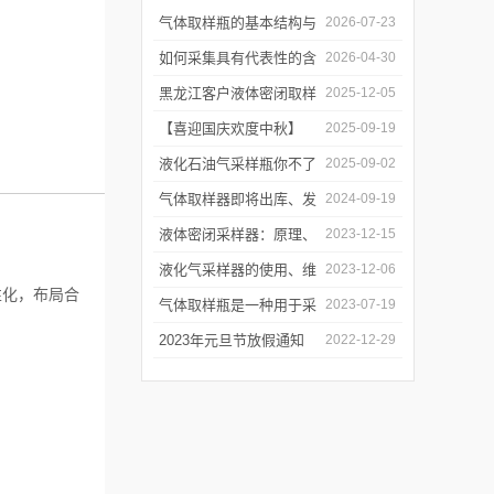
气体取样瓶的基本结构与
2026-07-23
工作逻辑是什么？
如何采集具有代表性的含
2026-04-30
油水样？——石油类采水
黑龙江客户液体密闭取样
2025-12-05
器原理与使用
器项目顺利交付
【喜迎国庆欢度中秋】
2025-09-19
2025年国庆中秋放假通知
液化石油气采样瓶你不了
2025-09-02
解的知识！
气体取样器即将出库、发
2024-09-19
货！
液体密闭采样器：原理、
2023-12-15
应用和优势
液化气采样器的使用、维
2023-12-06
性化，布局合
护与优化
气体取样瓶是一种用于采
2023-07-19
集、贮存和分析气体样品
2023年元旦节放假通知
2022-12-29
的设备