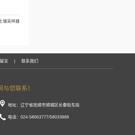
土壤采样器
留言
|
联系我们
地址：辽宁省抚顺市顺城区长春街东段
电话：024-58063777/58033888