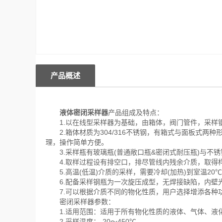
产品概述
液体密闭采样器
产品组成及特点：
1.以在线型采样器为基础，由箱体，阀门管件，采样钢
2.箱体材质为304/316不锈钢，有箱式与面板式两
理，操作简单方便。
3.采样瓶有玻璃瓶(普通敞口瓶&密闭式耐压瓶)与不锈
4.取样过程设有排空口，排尽管线内残余介质，取得
5.高温(低温)介质的采样，需要冷却(加热)到室温20
6.配备采样钢瓶为一次旋压成型，无焊接缺陷，内壁
7.可以根据介质不同的物化性质，用户选择增添各种
密闭采样器参数：
1.适用范围：适用于所有物化性质的液体、气体、液
2.采样温度：-20～450℃