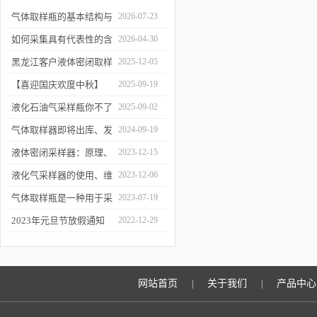
气体取样瓶的基本结构与
2026-07-23
工作逻辑是什么？
如何采集具有代表性的含
2026-04-30
油水样？——石油类采水
黑龙江客户液体密闭取样
2025-12-05
器原理与使用
器项目顺利交付
【喜迎国庆欢度中秋】
2025-09-19
2025年国庆中秋放假通知
液化石油气采样瓶你不了
2025-09-02
解的知识！
气体取样器即将出库、发
2024-09-19
货！
液体密闭采样器：原理、
2023-12-15
应用和优势
液化气采样器的使用、维
2023-12-06
护与优化
气体取样瓶是一种用于采
2023-07-19
集、贮存和分析气体样品
2023年元旦节放假通知
2022-12-29
的设备
网站首页
关于我们
产品中心
|
|