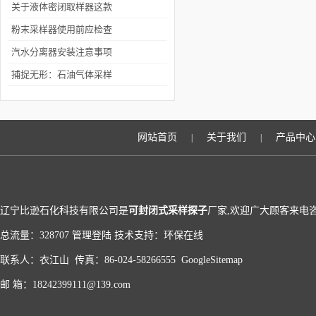
的使用步骤
关于液体密闭取样器这款
设备你了解多少呢？
粉末采样器使用前应检查
是否清洁
汽水分离器安装注意事项
捕捉无形：石油气体采样
瓶的应用与技术解析
网站首页
关于我们
产品中心
|
|
辽宁比逊石化科技有限公司是
可封闭式采样探子
厂家,欢迎广大顾客来电咨
总流量：328707
管理登陆
技术支持：
环保在线
联系人：衣江山 传真：86-024-58266555
GoogleSitemap
邮 箱：18242399111@139.com