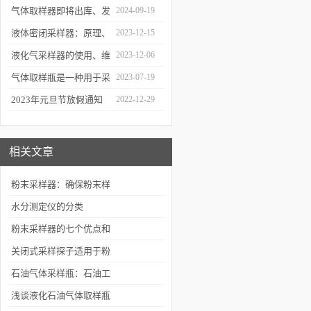
解的知识！
气体取样器即将出库、发
2024-09-19
货！
液体密闭采样器：原理、
2023-12-15
应用和优势
液化气采样器的使用、维
2023-12-06
护与优化
气体取样瓶是一种用于采
2023-07-19
集、贮存和分析气体样品
2023年元旦节放假通知
2022-12-29
的设备
相关文章
粉末采样器：确保粉末样
品准确采集的专业工具
水分测定仪的分类
粉末采样器的七个优点和
具体的使用方法
关闭式采样探子适用于粉
末、小颗粒、小晶体等固
石油气体采样瓶：石油工
体化工产品采样
业的“精确捕捉器”
浅谈液化石油气体取样瓶