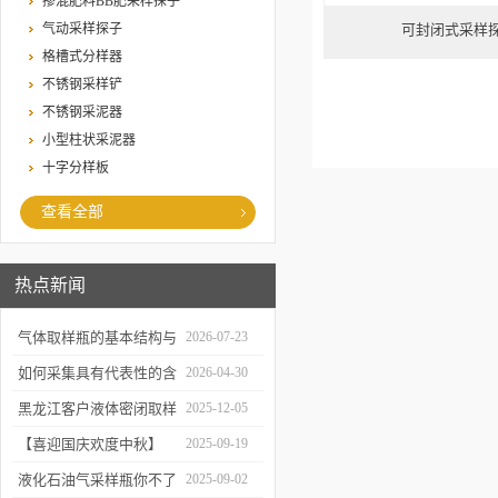
掺混肥料BB肥采样探子
气动采样探子
可封闭式采样探
格槽式分样器
不锈钢采样铲
不锈钢采泥器
小型柱状采泥器
十字分样板
查看全部
热点新闻
气体取样瓶的基本结构与
2026-07-23
工作逻辑是什么？
如何采集具有代表性的含
2026-04-30
油水样？——石油类采水
黑龙江客户液体密闭取样
2025-12-05
器原理与使用
器项目顺利交付
【喜迎国庆欢度中秋】
2025-09-19
2025年国庆中秋放假通知
液化石油气采样瓶你不了
2025-09-02