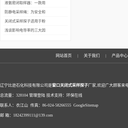
液氨密闭取样器：一款用
于安全、便捷取样的设备
防静电采样绳：为安全和
精准的实验保驾护航
关闭式采样探子适用于粉
末、小颗粒、小晶体等固
浅谈影响电导率的三大因
体化工产品采样
素
网站首页
关于我们
产品中心
|
|
辽宁比逊石化科技有限公司是
窗口关闭式采样探子
厂家,欢迎广大顾客来电
总流量：328104
管理登陆
技术支持：
环保在线
联系人：衣江山 传真：86-024-58266555
GoogleSitemap
邮 箱：18242399111@139.com