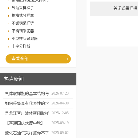
掺混肥料BB肥采样探子
气动采样探子
关闭式采样探
格槽式分样器
不锈钢采样铲
不锈钢采泥器
小型柱状采泥器
十字分样板
查看全部
热点新闻
气体取样瓶的基本结构与
2026-07-23
工作逻辑是什么？
如何采集具有代表性的含
2026-04-30
油水样？——石油类采水
黑龙江客户液体密闭取样
2025-12-05
器原理与使用
器项目顺利交付
【喜迎国庆欢度中秋】
2025-09-19
2025年国庆中秋放假通知
液化石油气采样瓶你不了
2025-09-02