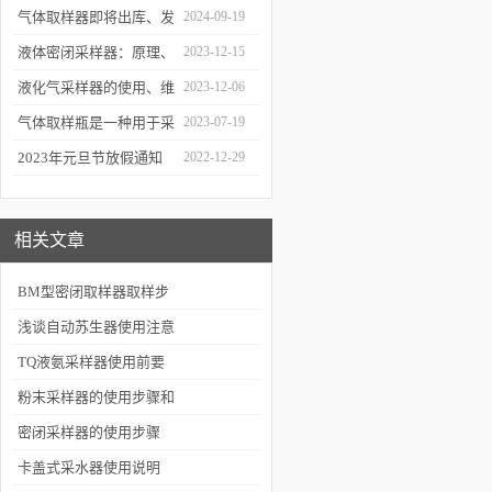
解的知识！
气体取样器即将出库、发
2024-09-19
货！
液体密闭采样器：原理、
2023-12-15
应用和优势
液化气采样器的使用、维
2023-12-06
护与优化
气体取样瓶是一种用于采
2023-07-19
集、贮存和分析气体样品
2023年元旦节放假通知
2022-12-29
的设备
相关文章
BM型密闭取样器取样步
骤
浅谈自动苏生器使用注意
事项
TQ液氨采样器使用前要
注意什么呢
粉末采样器的使用步骤和
方法来了解下吧
密闭采样器的使用步骤
卡盖式采水器使用说明