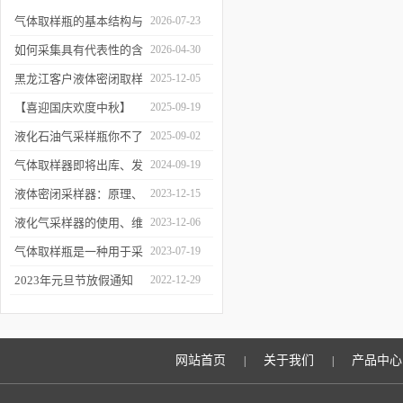
气体取样瓶的基本结构与
2026-07-23
工作逻辑是什么？
如何采集具有代表性的含
2026-04-30
油水样？——石油类采水
黑龙江客户液体密闭取样
2025-12-05
器原理与使用
器项目顺利交付
【喜迎国庆欢度中秋】
2025-09-19
2025年国庆中秋放假通知
液化石油气采样瓶你不了
2025-09-02
解的知识！
气体取样器即将出库、发
2024-09-19
货！
液体密闭采样器：原理、
2023-12-15
应用和优势
液化气采样器的使用、维
2023-12-06
护与优化
气体取样瓶是一种用于采
2023-07-19
集、贮存和分析气体样品
2023年元旦节放假通知
2022-12-29
的设备
网站首页
关于我们
产品中心
|
|