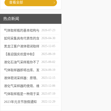
查看全部
热点新闻
气体取样瓶的基本结构与
2026-07-23
工作逻辑是什么？
如何采集具有代表性的含
2026-04-30
油水样？——石油类采水
黑龙江客户液体密闭取样
2025-12-05
器原理与使用
器项目顺利交付
【喜迎国庆欢度中秋】
2025-09-19
2025年国庆中秋放假通知
液化石油气采样瓶你不了
2025-09-02
解的知识！
气体取样器即将出库、发
2024-09-19
货！
液体密闭采样器：原理、
2023-12-15
应用和优势
液化气采样器的使用、维
2023-12-06
护与优化
气体取样瓶是一种用于采
2023-07-19
集、贮存和分析气体样品
2023年元旦节放假通知
2022-12-29
的设备