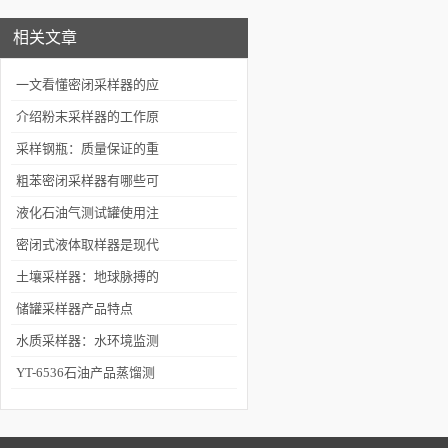
相关文章
一文看懂密闭采样器的应
用与使用维护
介绍粉末采样器的工作原
理及应用领域
采样钢瓶：质量保证的重
要环节
粗苯密闭采样器有哪些可
选功能呢
液化石油气测试罐使用注
意事项
密闭式液体取样器是现代
化采样技术的助手
土壤采样器：地球脉搏的
“精准记录者”
储罐采样器产品特点
水质采样器：水环境监测
的“得力助手”
YT-6536石油产品蒸馏测
定仪有哪些特点呢