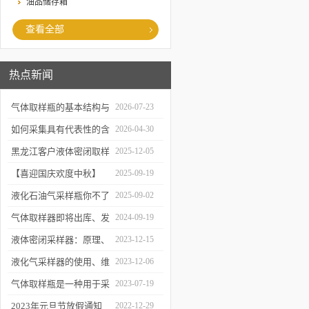
油品储存箱
查看全部
热点新闻
气体取样瓶的基本结构与
2026-07-23
工作逻辑是什么？
如何采集具有代表性的含
2026-04-30
油水样？——石油类采水
黑龙江客户液体密闭取样
2025-12-05
器原理与使用
器项目顺利交付
【喜迎国庆欢度中秋】
2025-09-19
2025年国庆中秋放假通知
液化石油气采样瓶你不了
2025-09-02
解的知识！
气体取样器即将出库、发
2024-09-19
货！
液体密闭采样器：原理、
2023-12-15
应用和优势
液化气采样器的使用、维
2023-12-06
护与优化
气体取样瓶是一种用于采
2023-07-19
集、贮存和分析气体样品
2023年元旦节放假通知
2022-12-29