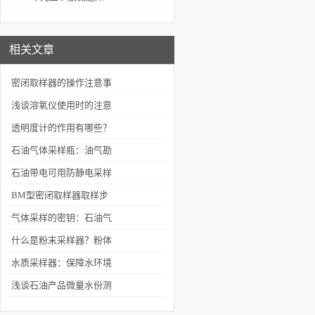
的设备
相关文章
密闭取样器的操作注意事
项
浅谈溶氧仪使用时的注意
事项
透明度计的作用有哪些？
石油气体采样瓶：油气勘
探的“微观捕捉者”
石油带电可用防静电采样
绳
BM型密闭取样器取样步
骤
气体采样的密钥：石油气
体采样瓶的全面解析
什么是粉末采样器？粉体
质检为何离不开它？
水质采样器：保障水环境
监测的设备
浅谈石油产品微量水份测
定仪特点