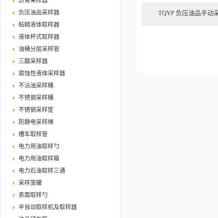
沥青采样器
负压油品采样器
TQYP 负压油品手
粘稠液体取样器
液体杯式取样器
油桶分层采样管
三酸采样器
腐蚀性液体采样器
不沾油采样桶
不锈钢采样桶
不锈钢采样筐
防静电采样绳
槽车取样管
电力用油取样勺
电力用油取样箱
电力石油取样三通
采样笼罐
表面取样勺
半自动取样机及取样器