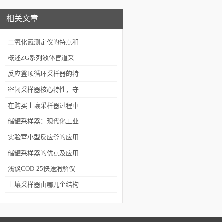
相关文章
二氧化氯测定仪的特点和
使用方法介绍
概述ZG系列液体管道采
样器
反应釜顶循环采样器的特
点有哪些？
密闭采样器核心特性，守
护采样安全与精准
在购买土壤采样器过程中
应注意哪些问题？
储罐采样器：现代化工业
的新选择
实验室小型反应釜的应用
及维护安全
储罐采样器的优点及应用
前景分析
浅谈COD-25快速消解仪
的五大特色
土壤采样器由哪几个结构
组成呢？