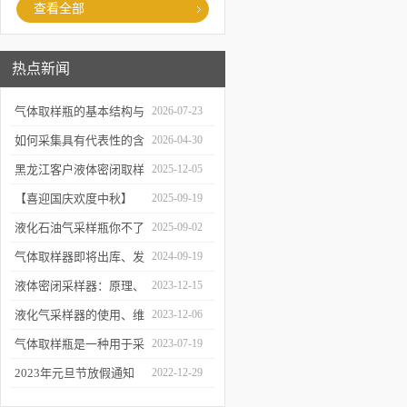
查看全部
热点新闻
气体取样瓶的基本结构与
2026-07-23
工作逻辑是什么？
如何采集具有代表性的含
2026-04-30
油水样？——石油类采水
黑龙江客户液体密闭取样
2025-12-05
器原理与使用
器项目顺利交付
【喜迎国庆欢度中秋】
2025-09-19
2025年国庆中秋放假通知
液化石油气采样瓶你不了
2025-09-02
解的知识！
气体取样器即将出库、发
2024-09-19
货！
液体密闭采样器：原理、
2023-12-15
应用和优势
液化气采样器的使用、维
2023-12-06
护与优化
气体取样瓶是一种用于采
2023-07-19
集、贮存和分析气体样品
2023年元旦节放假通知
2022-12-29
的设备