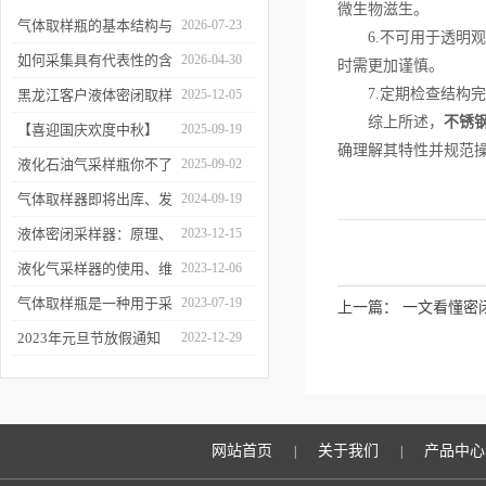
微生物滋生。
气体取样瓶的基本结构与
2026-07-23
6.不可用于透明观
工作逻辑是什么？
如何采集具有代表性的含
2026-04-30
时需更加谨慎。
油水样？——石油类采水
7.定期检查结构完
黑龙江客户液体密闭取样
2025-12-05
综上所述，
不锈
器原理与使用
器项目顺利交付
【喜迎国庆欢度中秋】
2025-09-19
确理解其特性并规范
2025年国庆中秋放假通知
液化石油气采样瓶你不了
2025-09-02
解的知识！
气体取样器即将出库、发
2024-09-19
货！
液体密闭采样器：原理、
2023-12-15
应用和优势
液化气采样器的使用、维
2023-12-06
护与优化
气体取样瓶是一种用于采
2023-07-19
上一篇：
一文看懂密
集、贮存和分析气体样品
2023年元旦节放假通知
2022-12-29
的设备
网站首页
关于我们
产品中心
|
|