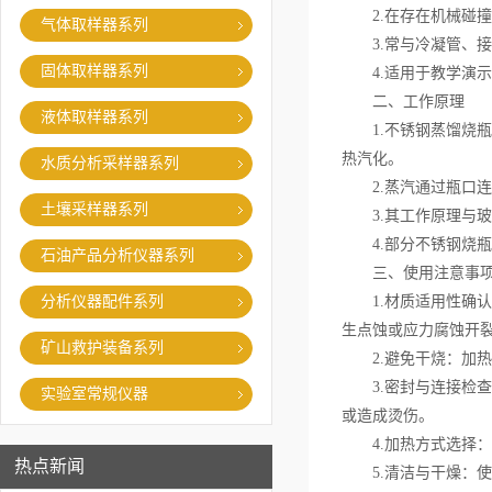
2.在存在机械碰撞
气体取样器系列
3.常与冷凝管、接
固体取样器系列
4.适用于教学演示
二、工作原理
液体取样器系列
1.不锈钢蒸馏烧瓶
热汽化。
水质分析采样器系列
2.蒸汽通过瓶口连
土壤采样器系列
3.其工作原理与玻
4.部分不锈钢烧瓶
石油产品分析仪器系列
三、使用注意事
分析仪器配件系列
1.材质适用性确认：
生点蚀或应力腐蚀开
矿山救护装备系列
2.避免干烧：加热
3.密封与连接检查
实验室常规仪器
或造成烫伤。
4.加热方式选择：
热点新闻
5.清洁与干燥：使