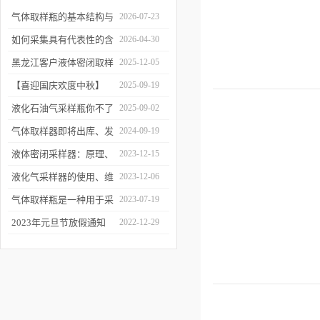
气体取样瓶的基本结构与
2026-07-23
工作逻辑是什么？
如何采集具有代表性的含
2026-04-30
油水样？——石油类采水
黑龙江客户液体密闭取样
2025-12-05
器原理与使用
器项目顺利交付
【喜迎国庆欢度中秋】
2025-09-19
2025年国庆中秋放假通知
液化石油气采样瓶你不了
2025-09-02
解的知识！
气体取样器即将出库、发
2024-09-19
货！
液体密闭采样器：原理、
2023-12-15
应用和优势
液化气采样器的使用、维
2023-12-06
护与优化
气体取样瓶是一种用于采
2023-07-19
集、贮存和分析气体样品
2023年元旦节放假通知
2022-12-29
的设备