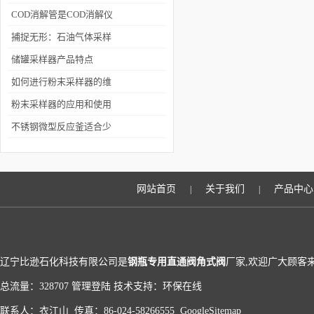
器的应用与技术解析
COD消解管是COD消解仪
试验过程中*的一样设备
捕捉无形：石油气体采样
瓶的应用与技术解析
储罐采样器产品特点
如何进行粉末采样器的维
护保养工作呢？
粉末采样器的应用和使用
注意事项
不锈钢微型反应釜适合少
量样品的小试反应
网站首页
关于我们
产品中心
|
|
辽宁比逊石化科技有限公司是
钢瓶专用直通阀角式阀
厂家,欢迎广大顾客
总流量：328707
管理登陆
技术支持：
环保在线
联系人：衣江山 传真：86-024-58266555
GoogleSitemap