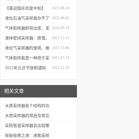
器原理与使用
器项目顺利交付
【喜迎国庆欢度中秋】
2025-09-19
2025年国庆中秋放假通知
液化石油气采样瓶你不了
2025-09-02
解的知识！
气体取样器即将出库、发
2024-09-19
货！
液体密闭采样器：原理、
2023-12-15
应用和优势
液化气采样器的使用、维
2023-12-06
护与优化
气体取样瓶是一种用于采
2023-07-19
集、贮存和分析气体样品
2023年元旦节放假通知
2022-12-29
的设备
相关文章
水质采样器各个结构的功
能简单介绍
水质采样器的用途及常见
故障分析与处理方法
采购​管道采样器会出现哪
些情况？
探秘极寒之液：液氧采样