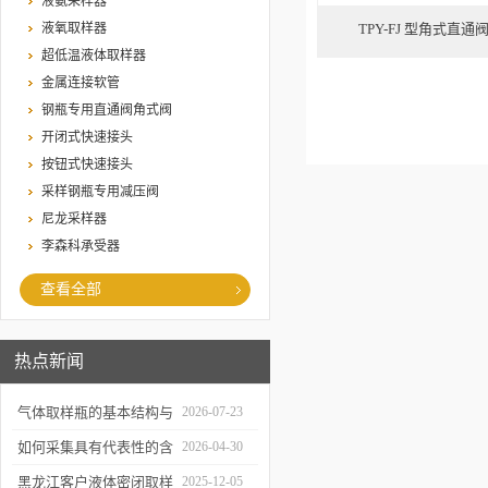
液氨采样器
液氧取样器
TPY-FJ 型角式直
超低温液体取样器
金属连接软管
钢瓶专用直通阀角式阀
开闭式快速接头
按钮式快速接头
采样钢瓶专用减压阀
尼龙采样器
李森科承受器
查看全部
热点新闻
气体取样瓶的基本结构与
2026-07-23
工作逻辑是什么？
如何采集具有代表性的含
2026-04-30
油水样？——石油类采水
黑龙江客户液体密闭取样
2025-12-05