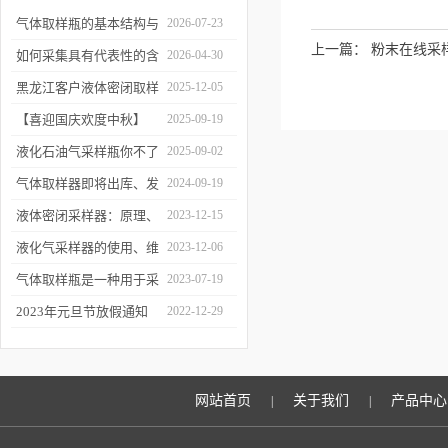
气体取样瓶的基本结构与
2026-07-23
上一篇：
粉末在线采
工作逻辑是什么？
如何采集具有代表性的含
2026-04-30
油水样？——石油类采水
黑龙江客户液体密闭取样
2025-12-05
器原理与使用
器项目顺利交付
【喜迎国庆欢度中秋】
2025-09-19
2025年国庆中秋放假通知
液化石油气采样瓶你不了
2025-09-02
解的知识！
气体取样器即将出库、发
2024-09-19
货！
液体密闭采样器：原理、
2023-12-15
应用和优势
液化气采样器的使用、维
2023-12-06
护与优化
气体取样瓶是一种用于采
2023-07-19
集、贮存和分析气体样品
2023年元旦节放假通知
2022-12-29
的设备
网站首页
关于我们
产品中心
|
|