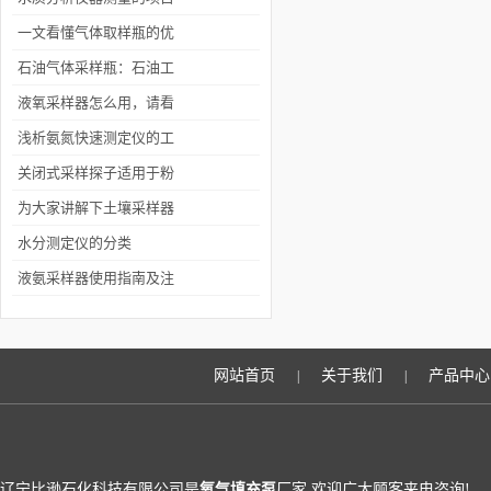
有哪些呢
一文看懂气体取样瓶的优
点和使用步骤
石油气体采样瓶：石油工
业的“精确捕捉器”
液氧采样器怎么用，请看
这些步骤
浅析氨氮快速测定仪的工
作原理和优点
关闭式采样探子适用于粉
末、小颗粒、小晶体等固
为大家讲解下土壤采样器
体化工产品采样
的产品特点和使用方法
水分测定仪的分类
液氨采样器使用指南及注
意事项
网站首页
关于我们
产品中心
|
|
辽宁比逊石化科技有限公司是
氧气填充泵
厂家,欢迎广大顾客来电咨询!