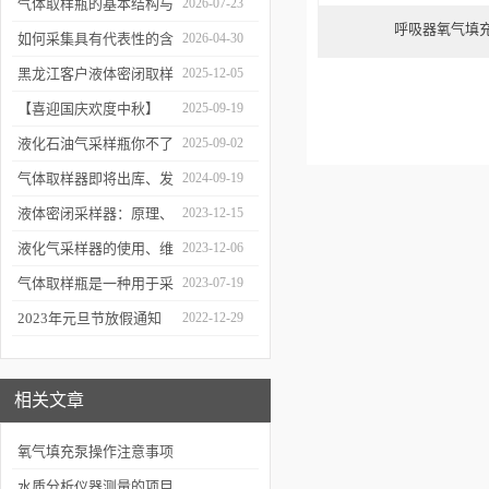
气体取样瓶的基本结构与
2026-07-23
呼吸器氧气填充
工作逻辑是什么？
如何采集具有代表性的含
2026-04-30
油水样？——石油类采水
黑龙江客户液体密闭取样
2025-12-05
器原理与使用
器项目顺利交付
【喜迎国庆欢度中秋】
2025-09-19
2025年国庆中秋放假通知
液化石油气采样瓶你不了
2025-09-02
解的知识！
气体取样器即将出库、发
2024-09-19
货！
液体密闭采样器：原理、
2023-12-15
应用和优势
液化气采样器的使用、维
2023-12-06
护与优化
气体取样瓶是一种用于采
2023-07-19
集、贮存和分析气体样品
2023年元旦节放假通知
2022-12-29
的设备
相关文章
氧气填充泵操作注意事项
水质分析仪器测量的项目