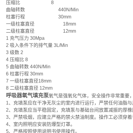
压缩比 8
曲轴转数 440N/Min
柱塞行程 30mm
一级柱塞直径 18mm
二级柱塞直径 12mm
1 充气压力 30Mpa
2 吸入条件下的排气量 3L/Min
3 级数 2
4 压缩比 8
5 曲轴转数 440N/Min
6 柱塞行程 30mm
7 一级柱塞直径18mm
8 二级柱塞直径 12mm
呼吸器氧气填充泵
氧气是强氧化气体，安全操作非常重要
1、充填泵应在干净无灰尘的室内进行运行，严禁任何油脂与
2、充填泵应当平稳固定，充填泵与基础台间放置减振的厚橡
3、严禁吸烟，应建立严格的禁火禁油制度。操作工必须穿着
4、室内照明应安装防爆型灯罩。
5、严格按照使用说明书使用操作。