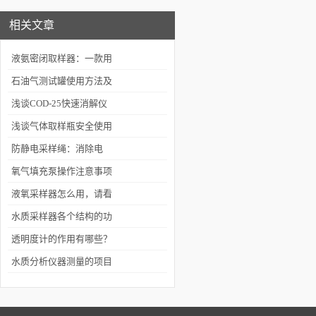
相关文章
液氨密闭取样器：一款用
于安全、便捷取样的设备
石油气测试罐使用方法及
注意事项
浅谈COD-25快速消解仪
的五大特色
浅谈气体取样瓶安全使用
要点
防静电采样绳：消除电
荷，保护科学之旅
氧气填充泵操作注意事项
液氧采样器怎么用，请看
这些步骤
水质采样器各个结构的功
能简单介绍
透明度计的作用有哪些？
水质分析仪器测量的项目
有哪些呢