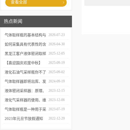
查看全部
热点新闻
气体取样瓶的基本结构与
2026-07-23
工作逻辑是什么？
如何采集具有代表性的含
2026-04-30
油水样？——石油类采水
黑龙江客户液体密闭取样
2025-12-05
器原理与使用
器项目顺利交付
【喜迎国庆欢度中秋】
2025-09-19
2025年国庆中秋放假通知
液化石油气采样瓶你不了
2025-09-02
解的知识！
气体取样器即将出库、发
2024-09-19
货！
液体密闭采样器：原理、
2023-12-15
应用和优势
液化气采样器的使用、维
2023-12-06
护与优化
气体取样瓶是一种用于采
2023-07-19
集、贮存和分析气体样品
2023年元旦节放假通知
2022-12-29
的设备