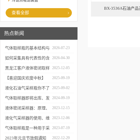
冷滤点吸滤装置
BX-3536A石油
查看全部
热点新闻
气体取样瓶的基本结构与
2026-07-23
工作逻辑是什么？
如何采集具有代表性的含
2026-04-30
油水样？——石油类采水
黑龙江客户液体密闭取样
2025-12-05
器原理与使用
器项目顺利交付
【喜迎国庆欢度中秋】
2025-09-19
2025年国庆中秋放假通知
液化石油气采样瓶你不了
2025-09-02
解的知识！
气体取样器即将出库、发
2024-09-19
货！
液体密闭采样器：原理、
2023-12-15
应用和优势
液化气采样器的使用、维
2023-12-06
护与优化
气体取样瓶是一种用于采
2023-07-19
集、贮存和分析气体样品
2023年元旦节放假通知
2022-12-29