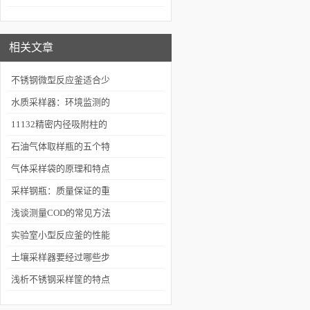
的设备
相关文章
不锈钢微型反应釜适合少
量样品的小试反应
水质采样器：环境监测的
“精准之眼”
11132精密内径吸附柱的
使用方法：
石油气体取样瓶的五个特
点和使用注意事项
气体采样袋的原理和特点
采样钢瓶：质量保证的重
要环节
浅谈测量COD的常见方法
实验室小型反应釜的性能
与规格参数
土壤采样器要经过哪些步
骤呢？
浅析不锈钢采样筐的特点
和制成工艺