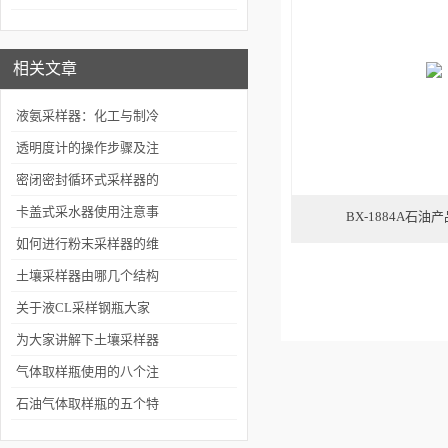
的设备
相关文章
液氨采样器：化工与制冷
系统中的安全取样工具
透明度计的操作步骤及注
意事项
密闭密封循环式采样器的
工作要求及技术参数
卡盖式采水器使用注意事
BX-1884A石
项
如何进行粉末采样器的维
护保养工作呢？
土壤采样器由哪几个结构
组成呢？
关于液CL采样钢瓶大家
了解多少呢
为大家讲解下土壤采样器
的产品特点和使用方法
气体取样瓶使用的八个注
意事项
石油气体取样瓶的五个特
点和使用注意事项