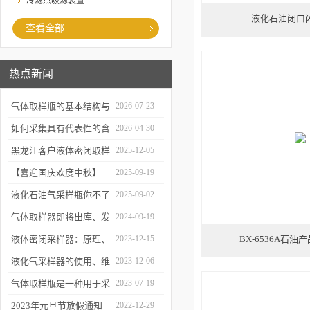
冷滤点吸滤装置
液化石油闭口
查看全部
热点新闻
气体取样瓶的基本结构与
2026-07-23
工作逻辑是什么？
如何采集具有代表性的含
2026-04-30
油水样？——石油类采水
黑龙江客户液体密闭取样
2025-12-05
器原理与使用
器项目顺利交付
【喜迎国庆欢度中秋】
2025-09-19
2025年国庆中秋放假通知
液化石油气采样瓶你不了
2025-09-02
解的知识！
气体取样器即将出库、发
2024-09-19
货！
液体密闭采样器：原理、
2023-12-15
BX-6536A石
应用和优势
液化气采样器的使用、维
2023-12-06
护与优化
气体取样瓶是一种用于采
2023-07-19
集、贮存和分析气体样品
2023年元旦节放假通知
2022-12-29