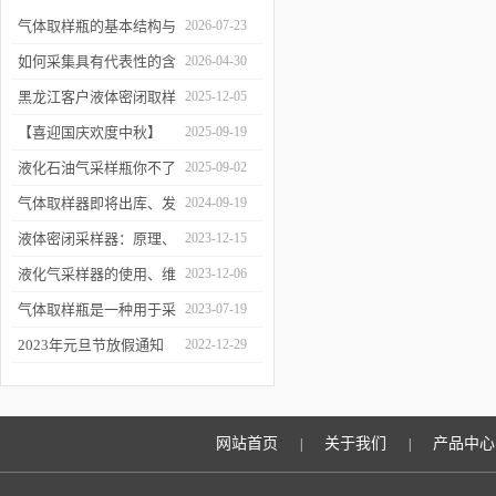
气体取样瓶的基本结构与
2026-07-23
工作逻辑是什么？
如何采集具有代表性的含
2026-04-30
油水样？——石油类采水
黑龙江客户液体密闭取样
2025-12-05
器原理与使用
器项目顺利交付
【喜迎国庆欢度中秋】
2025-09-19
2025年国庆中秋放假通知
液化石油气采样瓶你不了
2025-09-02
解的知识！
气体取样器即将出库、发
2024-09-19
货！
液体密闭采样器：原理、
2023-12-15
应用和优势
液化气采样器的使用、维
2023-12-06
护与优化
气体取样瓶是一种用于采
2023-07-19
集、贮存和分析气体样品
2023年元旦节放假通知
2022-12-29
的设备
网站首页
关于我们
产品中心
|
|