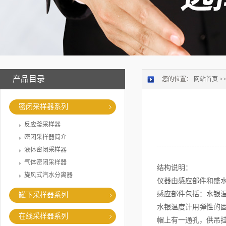
产品目录
您的位置：
网站首页
>
密闭采样器系列
反应釜采样器
密闭采样器简介
液体密闭采样器
气体密闭采样器
结构说明：
旋风式汽水分离器
仪器由感应部件和盛
感应部件包括：水银
罐下采样器系列
水银温度计用弹性的
在线采样器系列
帽上有一通孔，供吊