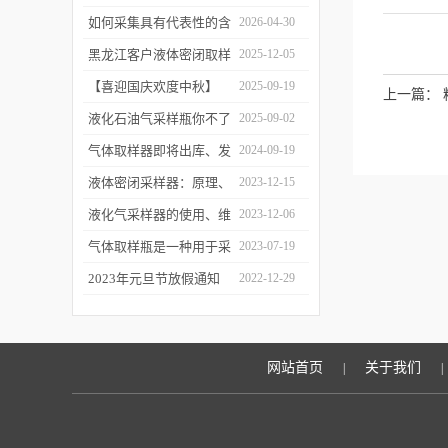
工作逻辑是什么？
如何采集具有代表性的含
2026-04-30
油水样？——石油类采水
黑龙江客户液体密闭取样
2025-12-05
器原理与使用
器项目顺利交付
【喜迎国庆欢度中秋】
2025-09-19
上一篇：
2025年国庆中秋放假通知
液化石油气采样瓶你不了
2025-09-02
解的知识！
气体取样器即将出库、发
2024-09-19
货！
液体密闭采样器：原理、
2023-12-15
应用和优势
液化气采样器的使用、维
2023-12-06
护与优化
气体取样瓶是一种用于采
2023-07-19
集、贮存和分析气体样品
2023年元旦节放假通知
2022-12-29
的设备
网站首页
关于我们
|
|