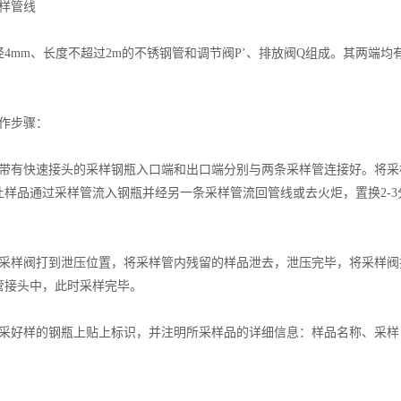
样管线
mm、长度不超过2m的不锈钢管和调节阀P’、排放阀Q组成。其两端均
作步骤：
有快速接头的采样钢瓶入口端和出口端分别与两条采样管连接好。将采
让样品通过采样管流入钢瓶并经另一条采样管流回管线或去火炬，置换2-
样阀打到泄压位置，将采样管内残留的样品泄去，泄压完毕，将采样阀
管接头中，此时采样完毕。
好样的钢瓶上贴上标识，并注明所采样品的详细信息：样品名称、采样
。