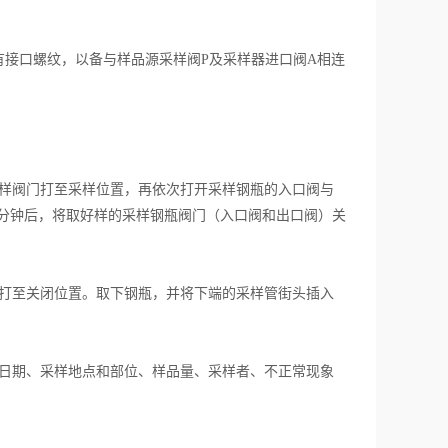
有接口螺纹，以备与样品源采样阀P及采样器进口阀A相连
样阀门打至采样位置，再依次打开采样钢瓶的入口阀与
3分钟后，将取好样的采样钢瓶阀门（入口阀和出口阀）关
打至关闭位置。取下钢瓶，并将下端的采样管街头插入
日期、采样地点和部位、样品量、采样者、不正常现象