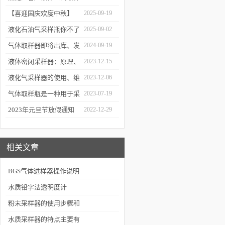
器原理与使用
器项目顺利交付
【喜迎国庆欢度中秋】
2025-09-19
2025年国庆中秋放假通知
液化石油气采样瓶你不了
2025-09-02
解的知识！
气体取样器即将出库、发
2024-09-19
货！
液体密闭采样器：原理、
2023-12-15
应用和优势
液化气采样器的使用、维
2023-12-06
护与优化
气体取样瓶是一种用于采
2023-07-19
集、贮存和分析气体样品
2023年元旦节放假通知
2022-12-29
的设备
相关文章
BGS气体进样器操作说明
水质铅字法透明度计
粉末采样器的使用步骤和
方法来了解下吧
水质采样器的特点主要有