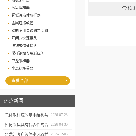
液氨采样器
液氧取样器
气体进
超低温液体取样器
金属连接软管
钢瓶专用直通阀角式阀
开闭式快速接头
按钮式快速接头
采样钢瓶专用减压阀
尼龙采样器
李森科承受器
查看全部
热点新闻
气体取样瓶的基本结构与
2026-07-23
工作逻辑是什么？
如何采集具有代表性的含
2026-04-30
油水样？——石油类采水
黑龙江客户液体密闭取样
2025-12-05