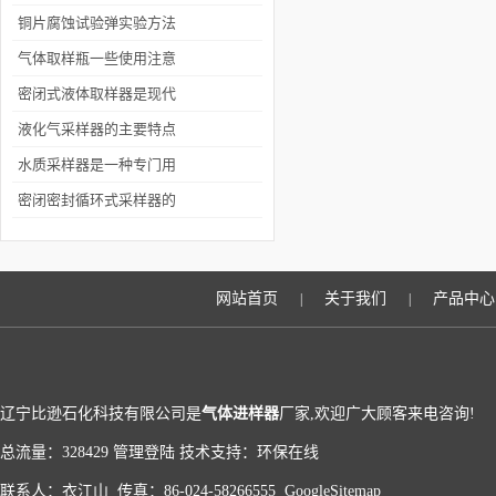
以下七点
铜片腐蚀试验弹实验方法
及条件
气体取样瓶一些使用注意
事项要重视
密闭式液体取样器是现代
化采样技术的助手
液化气采样器的主要特点
和使用规范
水质采样器是一种专门用
于采集水样进行分析的设
密闭密封循环式采样器的
备
工作要求及技术参数
网站首页
关于我们
产品中心
|
|
辽宁比逊石化科技有限公司是
气体进样器
厂家,欢迎广大顾客来电咨询!
总流量：328429
管理登陆
技术支持：
环保在线
联系人：衣江山 传真：86-024-58266555
GoogleSitemap