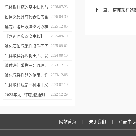
气体取样瓶的基本结构与
2026-07-23
上一篇：
密闭采样器
工作逻辑是什么？
如何采集具有代表性的含
2026-04-30
油水样？——石油类采水
黑龙江客户液体密闭取样
2025-12-05
器原理与使用
器项目顺利交付
【喜迎国庆欢度中秋】
2025-09-19
2025年国庆中秋放假通知
液化石油气采样瓶你不了
2025-09-02
解的知识！
气体取样器即将出库、发
2024-09-19
货！
液体密闭采样器：原理、
2023-12-15
应用和优势
液化气采样器的使用、维
2023-12-06
护与优化
气体取样瓶是一种用于采
2023-07-19
集、贮存和分析气体样品
2023年元旦节放假通知
2022-12-29
的设备
网站首页
关于我们
产品中心
|
|