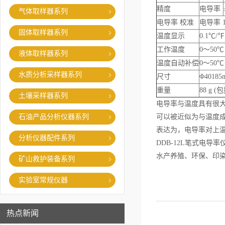
精度
电导率
气体取样器系列
电导率 校准
电导率 
固体取样器系列
温度显示
0.1℃/℉
工作温度
0～50℃
液体取样器系列
温度自动补偿
0～50℃
水质分析采样器系列
尺寸
Φ4018
重量
88 g (
土壤采样器系列
电导率与温度具有很
石油产品分析仪器系列
可以被近似为与温度
表达为，电导率对上
分析仪器配件系列
DDB-12L笔式电
水产养殖、环保、印
矿山救护装备系列
实验室常规仪器
热点新闻