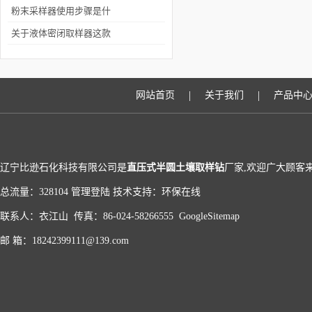
是否清洁
粉末采样器使用步骤是什
么？需规避哪些隐患
关于液体密闭取样器这款
设备你了解多少呢？
|
|
网站首页
关于我们
产品中
辽宁比逊石化科技有限公司是
直压式半圆土壤取样钻
厂家,欢迎广大顾客
总流量：328104
管理登陆
技术支持：
环保在线
联系人：衣江山 传真：86-024-58266555
GoogleSitemap
邮 箱：18242399111@139.com