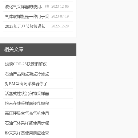
应用和优势
液化气采样器的使用、维
2023-12-06
护与优化
气体取样瓶是一种用于采
2023-07-19
集、贮存和分析气体样品
2023年元旦节放假通知
2022-12-29
的设备
相关文章
浅谈COD-25快速消解仪
的五大特色
石油产品倾点凝点冷滤点
测定仪产品特性
对BM型密闭采样器你了
解吗？
活塞式柱状沉积物采样器
有哪些特点呢
粉末在线采样器操作规程
高压呼吸空气充气机使用
简介
石油气体采样瓶使用步骤
及注意事项
粉末采样器使用前应检查