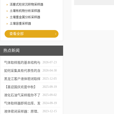
活塞式柱状沉积物采样器
土壤有机物分析采样器
土壤重金属分析采样器
土壤容重采样器
查看全部
热点新闻
气体取样瓶的基本结构与
2026-07-23
工作逻辑是什么？
如何采集具有代表性的含
2026-04-30
油水样？——石油类采水
黑龙江客户液体密闭取样
2025-12-05
器原理与使用
器项目顺利交付
【喜迎国庆欢度中秋】
2025-09-19
2025年国庆中秋放假通知
液化石油气采样瓶你不了
2025-09-02
解的知识！
气体取样器即将出库、发
2024-09-19
货！
液体密闭采样器：原理、
2023-12-15