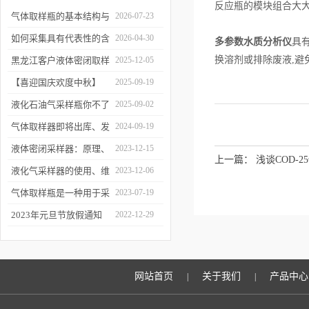
反应瓶的模块组合大
气体取样瓶的基本结构与
2026-07-23
工作逻辑是什么？
如何采集具有代表性的含
2026-04-30
多参数水质分析仪
具
油水样？——石油类采水
换溶剂或排除废液,
黑龙江客户液体密闭取样
2025-12-05
器原理与使用
器项目顺利交付
【喜迎国庆欢度中秋】
2025-09-19
2025年国庆中秋放假通知
液化石油气采样瓶你不了
2025-09-02
解的知识！
气体取样器即将出库、发
2024-09-19
货！
液体密闭采样器：原理、
2023-12-15
上一篇：
浅谈COD-
应用和优势
液化气采样器的使用、维
2023-12-06
护与优化
气体取样瓶是一种用于采
2023-07-19
集、贮存和分析气体样品
2023年元旦节放假通知
2022-12-29
的设备
网站首页
关于我们
产品中心
|
|