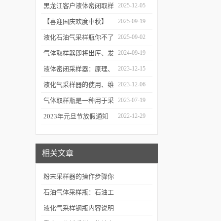
油水样？——石油类采水
黑龙江客户液体密闭取样
2025-12-05
器原理与使用
器项目顺利交付
【喜迎国庆欢度中秋】
2025-09-19
2025年国庆中秋放假通知
液化石油气采样瓶你不了
2025-09-02
解的知识！
气体取样器即将出库、发
2024-09-19
货！
液体密闭采样器：原理、
2023-12-15
应用和优势
液化气采样器的使用、维
2023-12-06
护与优化
气体取样瓶是一种用于采
2023-07-19
集、贮存和分析气体样品
2023年元旦节放假通知
2022-12-29
的设备
相关文章
粉末采样器的操作步骤你
知道吗？
石油气体采样瓶：石油工
业的“精确捕捉器”
液化气采样钢瓶内容说明