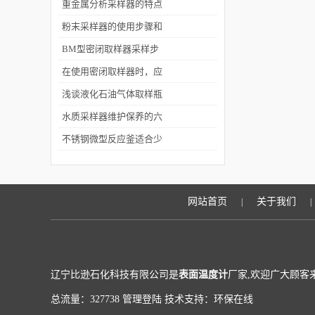
重金属分析采样器的特点
及注意事项
粉末采样器的使用步骤和
方法来了解下吧
BM型密闭取样器采样步
骤
在使用密闭取样器时，应
该注意以下几点？
浅谈液化石油气体取样瓶
的使用步骤
水质采样器维护保养的六
个技术要点
不锈钢微型反应釜适合少
量样品的小试反应
网站首页
关于我们
|
|
辽宁比逊石化科技有限公司是
表面温度计
厂家,欢迎广大顾客
总流量：327738
管理登陆
技术支持：
环保在线