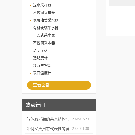
深水采样器
不锈钢采样笼
表层油类采水器
有机玻璃采水器
卡盖式采水器
不锈钢采水器
透明度盘
透明度计
浮游生物网
表面温度计
查看全部
热点新闻
气体取样瓶的基本结构与
2026-07-23
工作逻辑是什么？
如何采集具有代表性的含
2026-04-30