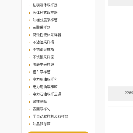
粘稠液体取样器
液体杯式取样器
油桶分层采样管
三酸采样器
腐蚀性液体采样器
不沾油采样桶
不锈钢采样桶
不锈钢采样筐
防静电采样绳
槽车取样管
电力用油取样勺
电力用油取样箱
22
电力石油取样三通
采样笼罐
表面取样勺
半自动取样机及取样器
油品储存箱