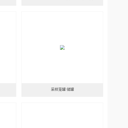
采样笼罐 储罐