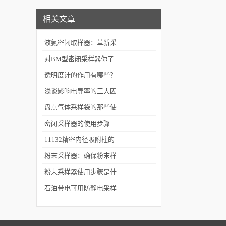
相关文章
液氨密闭取样器：革新采
样技术的好选择
对BM型密闭采样器你了
解吗？
透明度计的作用有哪些？
浅谈影响电导率的三大因
素
盘点气体采样袋的那些使
用注意事项
密闭采样器的使用步骤
11132精密内径吸附柱的
使用方法：
粉末采样器：确保粉末样
品准确采集的专业工具
粉末采样器使用步骤是什
么？需规避哪些隐患
石油带电可用防静电采样
绳