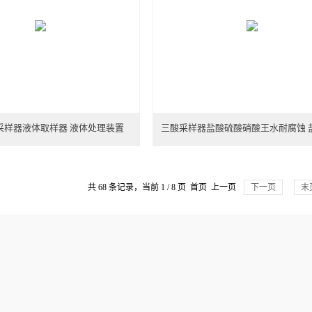
重采样器液体取样器 液体处理装置
三酸采样器盐酸硫酸硝酸王水耐腐蚀 
共 68 条记录，当前 1 / 8 页 首页 上一页
下一页
末