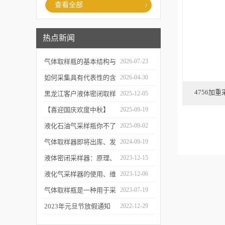
查看全部
热点新闻
气体取样瓶的基本结构与
2026-07-23
工作逻辑是什么？
如何采集具有代表性的含
2026-04-30
4756加
油水样？——石油类采水
黑龙江客户液体密闭取样
2025-12-05
器原理与使用
器项目顺利交付
【喜迎国庆欢度中秋】
2025-09-19
2025年国庆中秋放假通知
液化石油气采样瓶你不了
2025-09-02
解的知识！
气体取样器即将出库、发
2024-09-19
货！
液体密闭采样器：原理、
2023-12-15
应用和优势
液化气采样器的使用、维
2023-12-06
护与优化
气体取样瓶是一种用于采
2023-07-19
集、贮存和分析气体样品
2023年元旦节放假通知
2022-12-29
的设备