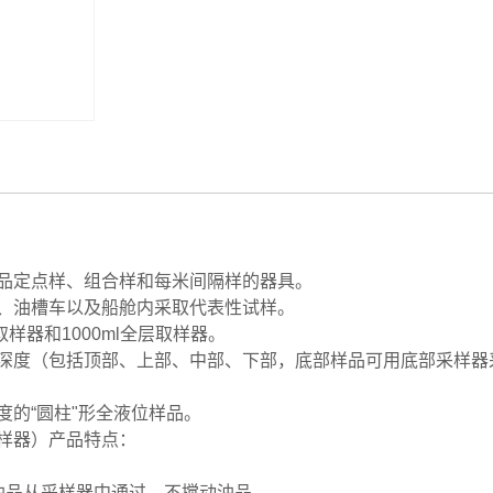
部、下部，底部样品可用底部采样器采集）相对未经搅动的
品定点样、组合样和每米间隔样的器具。
、油槽车以及船舱内采取代表性试样。
样器和1000ml全层取样器。
深度（包括顶部、上部、中部、下部，底部样品可用底部采样器
的“圆柱"形全液位样品。
样器）产品特点：
，油品从采样器中通过，不搅动油品。