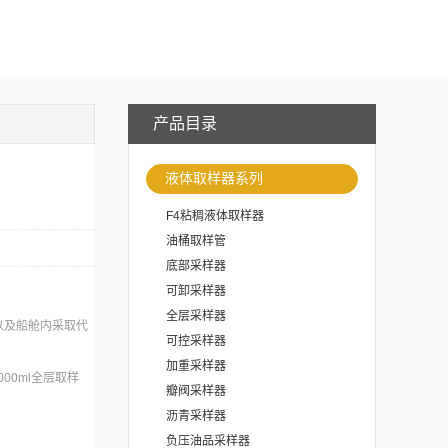
产品目录
液体取样器系列
F4粘稠液体取样器
油桶取样管
底部采样器
可卸采样器
全层采样器
以及船舱内采取代
可控采样器
加重采样器
00ml全层取样
瓣阀采样器
沥青采样器
括顶部、上部、中
负压油品采样器