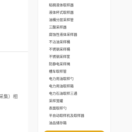
样品。
粘稠液体取样器
液体杯式取样器
油桶分层采样管
三酸采样器
腐蚀性液体采样器
不沾油采样桶
不锈钢采样桶
不锈钢采样筐
防静电采样绳
槽车取样管
电力用油取样勺
电力用油取样箱
电力石油取样三通
采集）相
采样笼罐
表面取样勺
半自动取样机及取样器
油品储存箱