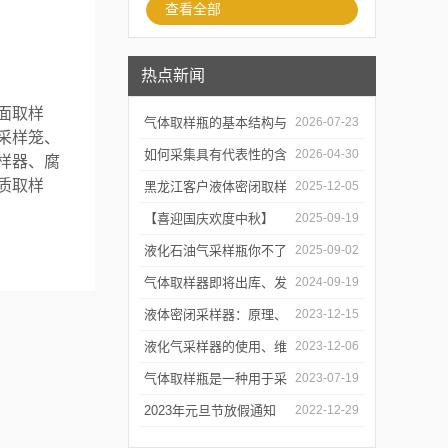
查看全部
热点新闻
面取样
气体取样瓶的基本结构与
2026-07-23
采样笼、
工作逻辑是什么？
如何采集具有代表性的含
2026-04-30
样器、腐
质取样
油水样？——石油类采水
黑龙江客户液体密闭取样
2025-12-05
器原理与使用
器项目顺利交付
【喜迎国庆欢度中秋】
2025-09-19
2025年国庆中秋放假通知
液化石油气采样瓶你不了
2025-09-02
解的知识！
气体取样器即将出库、发
2024-09-19
货！
液体密闭采样器：原理、
2023-12-15
应用和优势
液化气采样器的使用、维
2023-12-06
护与优化
气体取样瓶是一种用于采
2023-07-19
集、贮存和分析气体样品
2023年元旦节放假通知
2022-12-29
的设备