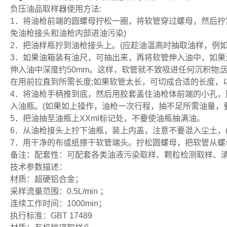
负压油品取样器使用方法:
1．将油枪前端的圆螺母拧松一圈，将软管穿过螺母，然后拧紧
免油枪接头和油枪内部进油污染)
2．把油样瓶拧到油枪接头上。(应趁油温高时抽取油样，例
3．如果油箱装有油尺，可抽出来，再将软管伸入油中，如果
伸入油中深度约50mm。这样，软管就不致吸进任何沉积物
在用前拉直到所需长度;如果软管太长，可切成合适的长度，
4．将油枪手柄推到底，然后用胶套盖住油枪体前端的小孔
入油瓶。(如果如上操作，油枪一次行程，抽不足所需油量，
5．把油抽至油瓶上XXml标记处，不要使油瓶抽满油。
6．从油枪接头上拧下油瓶，装上内盖，注意不要混入尘土，
7．用干净的布或纸擦干软管端头。拧松圆螺母，把软管从螺
备注：配套性：可配套各类油液污染取样、颗粒检测取样、
技术参数描述：
材质：超硬铝合金；
采样流量范围：0.5L/min ；
连续工作时间：1000min；
执行标准：GBT 17489