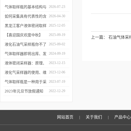
气体取样瓶的基本结构与
2026-07-23
工作逻辑是什么？
如何采集具有代表性的含
2026-04-30
油水样？——石油类采水
黑龙江客户液体密闭取样
2025-12-05
器原理与使用
器项目顺利交付
【喜迎国庆欢度中秋】
2025-09-19
上一篇：
石油气体采
2025年国庆中秋放假通知
液化石油气采样瓶你不了
2025-09-02
解的知识！
气体取样器即将出库、发
2024-09-19
货！
液体密闭采样器：原理、
2023-12-15
应用和优势
液化气采样器的使用、维
2023-12-06
护与优化
气体取样瓶是一种用于采
2023-07-19
集、贮存和分析气体样品
2023年元旦节放假通知
2022-12-29
的设备
网站首页
关于我们
产品中心
|
|