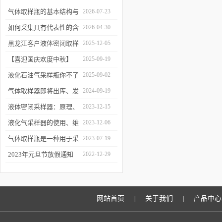
气体取样瓶的基本结构与
2026-07-23
工作逻辑是什么？
如何采集具有代表性的含
2026-04-30
油水样？——石油类采水
黑龙江客户液体密闭取样
2025-12-05
器原理与使用
器项目顺利交付
【喜迎国庆欢度中秋】
2025-09-19
2025年国庆中秋放假通知
液化石油气采样瓶你不了
2025-09-02
解的知识！
气体取样器即将出库、发
2024-09-19
货！
液体密闭采样器：原理、
2023-12-15
应用和优势
液化气采样器的使用、维
2023-12-06
护与优化
气体取样瓶是一种用于采
2023-07-19
集、贮存和分析气体样品
2023年元旦节放假通知
2022-12-29
的设备
网站首页
关于我们
产品中心
|
|