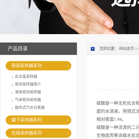
产品目录
您的位置：
网站首页
>
密闭采样器系列
反应釜采样器
密闭采样器简介
液体密闭采样器
气体密闭采样器
硫酸是一种无机化合物
旋风式汽水分离器
度的水溶液，用塔式法
相对密度1.84。
罐下采样器系列
硫酸是一种活泼的二
在线采样器系列
生物皮肉等含碳水化