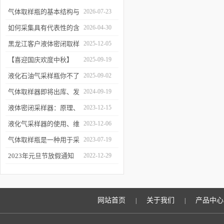
气体取样瓶的基本结构与
2026-07-23
工作逻辑是什么？
如何采集具有代表性的含
2026-04-30
油水样？——石油类采水
黑龙江客户液体密闭取样
2025-12-05
器原理与使用
器项目顺利交付
【喜迎国庆欢度中秋】
2025-09-19
2025年国庆中秋放假通知
液化石油气采样瓶你不了
2025-09-02
解的知识！
气体取样器即将出库、发
2024-09-19
货！
液体密闭采样器：原理、
2023-12-15
应用和优势
液化气采样器的使用、维
2023-12-06
护与优化
气体取样瓶是一种用于采
2023-07-19
集、贮存和分析气体样品
2023年元旦节放假通知
2022-12-29
的设备
网站首页
关于我们
产品中心
|
|