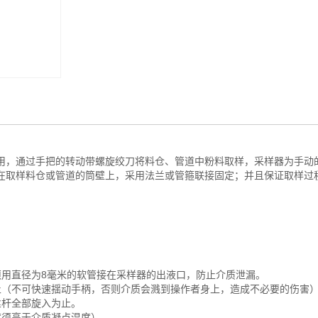
用，通过手把的转动带螺旋绞刀将料仓、管道中粉料取样，采样器为手动
在取样料仓或管道的筒壁上，采用法兰或管箍联接固定；并且保证取样过
须用直径为8毫米的软管接在采样器的出液口，防止介质泄漏。
止（不可快速揺动手柄，否则介质会溅到操作者身上，造成不必要的伤害
丝杆全部旋入为止。
度须高于介质凝点温度）