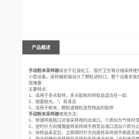
产品概述
手动粉末采样器
适合于石油化工、医疗卫生等仓储采样使
小型设备，采样器前端设计了颗粒进料口，整个设备安装
现堵塞
主要特点：
1、适用于多点取样，多点取和的样取品混合在一起
2、镜面抛光，*，易清洁
3、适用于粉末，颗粒或微粒连性物品的取样
手动粉末采样器
使用方法：
1、将储样瓶瓶口对准采样阀的出液口，介质如为气体时
2、逆时针方向慢慢旋转采样阀手柄至出液口流出介质为
3、待样品采足后，立即顺时针方向旋转采样阀手柄直至
4、带冷却器的采样阀在采样前先接通冷却液（冷却液温