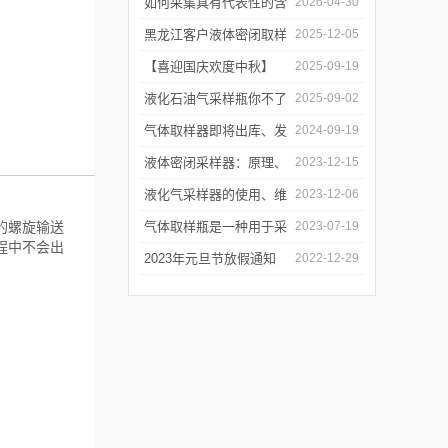
工作逻辑是什么？
如何采集具有代表性的含
2026-04-30
油水样？——石油类采水
黑龙江客户液体密闭取样
2025-12-05
器原理与使用
器项目顺利交付
【喜迎国庆欢度中秋】
2025-09-19
2025年国庆中秋放假通知
液化石油气采样瓶你不了
2025-09-02
解的知识！
气体取样器即将出库、发
2024-09-19
货！
液体密闭采样器：原理、
2023-12-15
应用和优势
液化气采样器的使用、维
2023-12-06
护与优化
的螺旋输送
气体取样瓶是一种用于采
2023-07-19
程中不会出
集、贮存和分析气体样品
2023年元旦节放假通知
2022-12-29
的设备
）