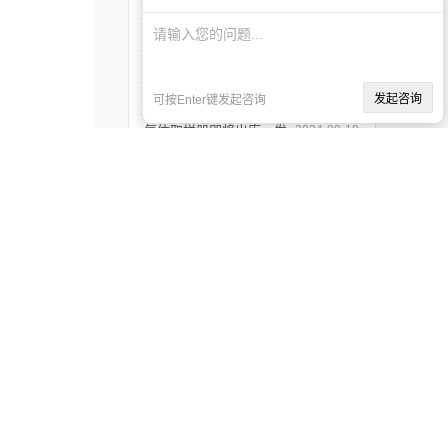
工作逻辑是什么？
如何采集具有代表性的含
2026-04-30
油水样？——石油类采水
黑龙江客户液体密闭取样
2025-12-05
器原理与使用
器项目顺利交付
【喜迎国庆欢度中秋】
2025-09-19
2025年国庆中秋放假通知
液化石油气采样瓶你不了
2025-09-02
发起咨询
可按Enter键发起咨询
解的知识！
气体取样器即将出库、发
2024-09-19
货！
液体密闭采样器：原理、
2023-12-15
应用和优势
液化气采样器的使用、维
2023-12-06
护与优化
气体取样瓶是一种用于采
2023-07-19
集、贮存和分析气体样品
2023年元旦节放假通知
2022-12-29
拔起，再
的设备
源调速阀
将换档阀