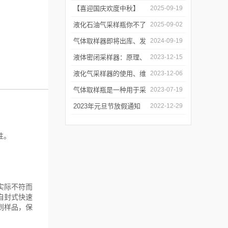
器原理与使用
器项目顺利交付
【喜迎国庆欢度中秋】
2025-09-19
2025年国庆中秋放假通知
液化石油气采样瓶你不了
2025-09-02
解的知识！
气体取样器即将出库、发
2024-09-19
货！
液体密闭采样器：原理、
2023-12-15
应用和优势
液化气采样器的使用、维
2023-12-06
护与优化
气体取样瓶是一种用于采
2023-07-19
集、贮存和分析气体样品
2023年元旦节放假通知
2022-12-29
的设备
性。
实际不符而
自封式快速
到样品，保