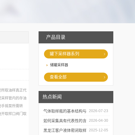
产品目录
罐下采样器系列
储罐采样器
查看全部
使所取油样真正代
热点新闻
把采样管内的存油
动手摇泵所需转
气体取样瓶的基本结构与
2026-07-23
旋开取样口阀门取
工作逻辑是什么？
如何采集具有代表性的含
2026-04-30
油水样？——石油类采水
黑龙江客户液体密闭取样
2025-12-05