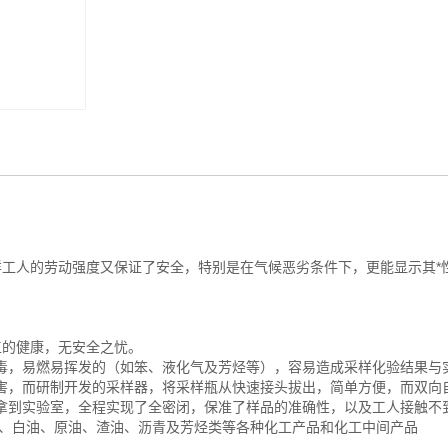
样工人的劳动强度又保证了安全，特别是在气候恶劣条件下，更能显示其*
工的健康，无安全之忧。
毒，易燃易挥发的（如笨、液化气及芳烃等），容易造成采样化验结果与
害，而研制开发的采样器，将采样瓶从快速接头拔出，简单方便，而双向
拿到实验室，全程实现了全密闭，保准了样品的准确性，以及工人接触不
煤、白油、原油、渣油、沥青及芳烃类等各种化工产品和化工中间产品