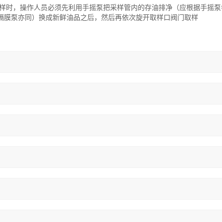
样时，操作人员必须先利用手摇泵把采样管内的存油排净（应根据手摇泵
隔膜泵亦同）换成新鲜油品之后，然后再依次旋开取样口阀门取样