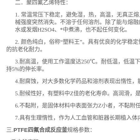
二．
聚四氟乙烯特性：
1. 常温常压下稳定，避免湿，热，高温
，
无真正熔
械强度
突然消失。不溶于任何溶剂。除了能与
熔融
水
或
发烟
H
2SO4
、
*
中煮沸，也不起任何变化。
2.
颜色纯白
，俗称“塑料王”。具有优良的
化学稳定
的抗老化耐力。
3.
耐高温，使用工作温度达250℃。耐低温，低温
持5%的
伸长率
。
4.
耐腐蚀，对大多数
化学药品
和溶剂表现出惰性，
5.
耐候性好，有塑料中
Z
佳的老化寿命。高润滑，
6.
不黏附，是固体材料中表面张力
Z
小者，不黏附
7.
具有生理惰性，作为
人工血管
和脏器长期植入体
三.
PTFE四氟合成反应釜
规格参数：