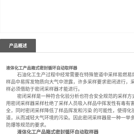
产品概述
液体化工产品箱式密封循环自动取样器
石油化工生产过程中经常需要在特殊管道中采样易燃易
样品中易挥发物质向大气中泄露，许多采样要求密闭进行，
样必须借助于密闭采样器才能进行。
密闭采样是一种符合化验分析也符合安全规范的采样方
用密闭采样器采样杜绝了采样人员吸入样品中挥发性有毒有
全，同时密闭采样降低了样品挥发和污染 的可能性，使得化
道，从而减轻大气环境的污染。因此密闭采样器是一种一举
防爆等规范的要求。
液体化工产品箱式密封循环自动取样器