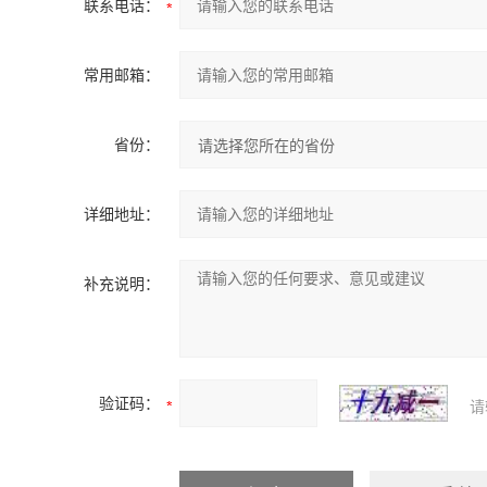
联系电话：
常用邮箱：
省份：
详细地址：
补充说明：
验证码：
请