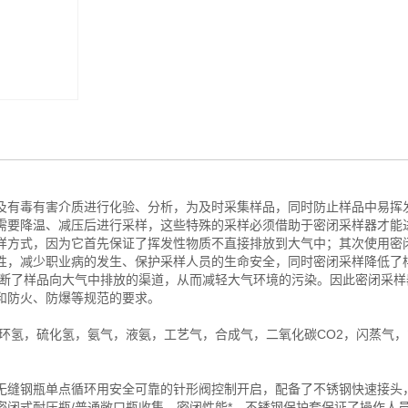
及有毒有害介质进行化验、分析，为及时采集样品，同时防止样品中易挥
需要降温、减压后进行采样，这些特殊的采样必须借助于密闭采样器才能
样方式，因为它首先保证了挥发性物质不直接排放到大气中；其次使用密
性，减少职业病的发生、保护采样人员的生命安全，同时密闭采样降低了
隔断了样品向大气中排放的渠道，从而减轻大气环境的污染。因此密闭采样
和防火、防爆等规范的要求。
环氢，硫化氢，氨气，液氨，工艺气，合成气，二氧化碳CO2，闪蒸气
缝钢瓶单点循环用安全可靠的针形阀控制开启，配备了不锈钢快速接头
密闭式耐压瓶/普通敞口瓶收集，密闭性能*，不锈钢保护套保证了操作人