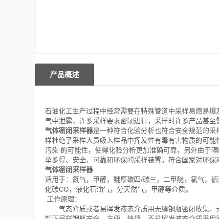
产品概述
石油化工生产过程中经常需要在特殊管道中采样易燃易爆
气中泄露，许多采样要求密闭进行，采样时许多产品甚至
气体密闭采样器
是一种符合化验分析也符合安全规范的采
样杜绝了采样人员吸入样品中挥发性有毒有害物质的可能
污染 的可能性，使得化验分析更加准确可靠，另外由于
举多得、安全、可靠和环保的采样装置。符合国家对环保
气体密闭采样器
适用于：氮气，甲醇，醚厚碳四/碳三，二甲醚，氯气，循
化碳CO，液化石油气，分天然气，甲醇等介质。
工作原理：
气态介质或者易挥发液态介质用无缝钢瓶密闭收集，无
卸下采样钢瓶安全、方便、快捷。不易挥发液态介质采用