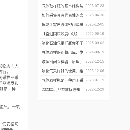
气体取样瓶的基本结构与
2026-07-23
工作逻辑是什么？
如何采集具有代表性的含
2026-04-30
油水样？——石油类采水
黑龙江客户液体密闭取样
2025-12-05
器原理与使用
器项目顺利交付
【喜迎国庆欢度中秋】
2025-09-19
2025年国庆中秋放假通知
液化石油气采样瓶你不了
2025-09-02
解的知识！
气体取样器即将出库、发
2024-09-19
货！
液体密闭采样器：原理、
2023-12-15
发物质向大
应用和优势
液化气采样器的使用、维
2023-12-06
进行。
闭采样器采
护与优化
气体取样瓶是一种用于采
2023-07-19
样品挥发和
器是一种一
集、贮存和分析气体样品
2023年元旦节放假通知
2022-12-29
的设备
，氢气，一氧
，使安装与
员的安全。