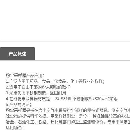
产品概述
粉尘采样器
产品应用：
1.广泛应用于药品，食品，化妆品，化工等行业的取样；
2.适用于自由下落的粉末颗粒的取样
3.采用优质不锈钢制造，坚固耐用
4.在线粉末取样器材质是： SUS316L不锈钢或SUS304不锈钢。
5.产品易清洁；
粉尘采样器
是指在含尘空气中采集粉尘试样的便携式器具。测定空气
除尘措施提供科学依据。用采样器测尘，是*的一种准确性较高的办
冶金、石油化工、铁路、建材等部门的卫生监测和评价，专用于测定
适用场合：