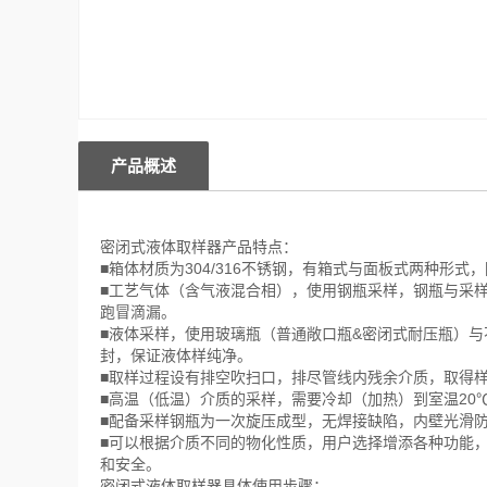
产品概述
密闭式液体取样器产品特点：
■箱体材质为304/316不锈钢，有箱式与面板式两种形式
■工艺气体（含气液混合相），使用钢瓶采样，钢瓶与采
跑冒滴漏。
■液体采样，使用玻璃瓶（普通敞口瓶&密闭式耐压瓶）
封，保证液体样纯净。
■取样过程设有排空吹扫口，排尽管线内残余介质，取得
■高温（低温）介质的采样，需要冷却（加热）到室温20
■配备采样钢瓶为一次旋压成型，无焊接缺陷，内壁光滑
■可以根据介质不同的物化性质，用户选择增添各种功能
和安全。
密闭式液体取样器具体使用步骤：