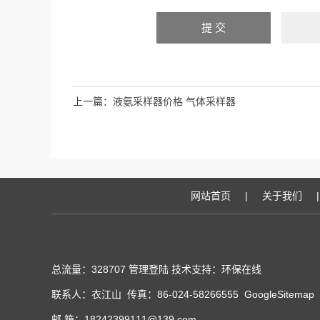
上一篇：
液氨采样器价格 气体采样器
网站首页
|
关于我们
|
总流量：328707
管理登陆
技术支持：
环保在线
联系人：衣江山 传真：86-024-58266555
GoogleSitemap
邮 箱：18242399111@139.com