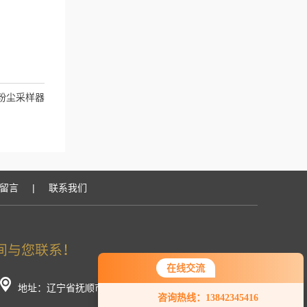
00粉尘采样器
留言
|
联系我们
在线交流
您好！欢迎前来咨询，很高兴为您
地址：辽宁省抚顺市顺城区长春街东段
咨询热线：13842345416
服务，请问您要咨询什么问题呢？