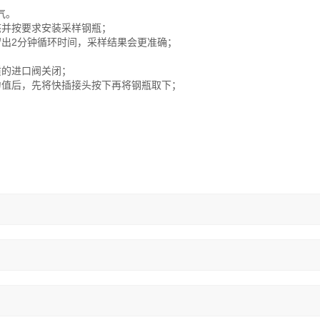
气。
态并按要求安装采样钢瓶；
留出2分钟循环时间，采样结果会更准确；
质的进口阀关闭；
力值后，先将快插接头按下再将钢瓶取下；