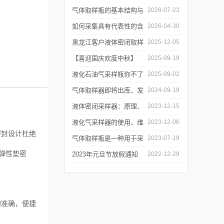
气体取样瓶的基本结构与
2026-07-23
工作逻辑是什么？
如何采集具有代表性的含
2026-04-30
油水样？——石油类采水
黑龙江客户液体密闭取样
2025-12-05
器原理与使用
器项目顺利交付
【喜迎国庆欢度中秋】
2025-09-19
2025年国庆中秋放假通知
液化石油气采样瓶你不了
2025-09-02
解的知识！
气体取样器即将出库、发
2024-09-19
货！
液体密闭采样器：原理、
2023-12-15
应用和优势
液化气采样器的使用、维
2023-12-06
密封设计杜绝
护与优化
气体取样瓶是一种用于采
2023-07-19
弹性垫密
集、贮存和分析气体样品
2023年元旦节放假通知
2022-12-29
的设备
的准确，便捷