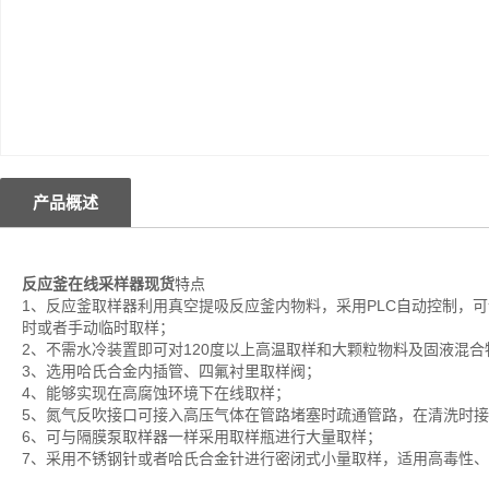
产品概述
反应釜在线采样器现货
特点
1、反应釜取样器利用真空提吸反应釜内物料，采用PLC自动控制，
时或者手动临时取样；
2、不需水冷装置即可对120度以上高温取样和大颗粒物料及固液混合
3、选用哈氏合金内插管、四氟衬里取样阀；
4、能够实现在高腐蚀环境下在线取样；
5、氮气反吹接口可接入高压气体在管路堵塞时疏通管路，在清洗时
6、可与隔膜泵取样器一样采用取样瓶进行大量取样；
7、采用不锈钢针或者哈氏合金针进行密闭式小量取样，适用高毒性