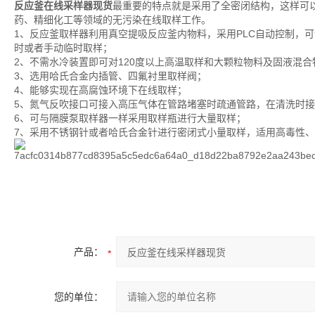
反应釜在线采样器现货
最重要的特点就是采用了全密闭结构，这样可
药、精细化工等领域的无污染在线取样工作。
1、反应釜取样器利用真空提吸反应釜内物料，采用PLC自动控制，
时或者手动临时取样；
2、不需水冷装置即可对120度以上高温取样和大颗粒物料及固液混合
3、选用哈氏合金内插管、四氟衬里取样阀；
4、能够实现在高腐蚀环境下在线取样；
5、氮气反吹接口可接入高压气体在管路堵塞时疏通管路，在清洗时
6、可与隔膜泵取样器一样采用取样瓶进行大量取样；
7、采用不锈钢针或者哈氏合金针进行密闭式小量取样，适用高毒性
产品：
您的单位：