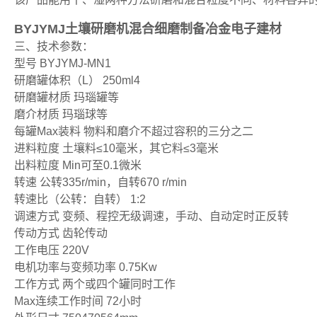
BYJYMJ土壤研磨机混合细磨制备冶金电子建材
三、技术参数：
型号 BYJYMJ-MN1
研磨罐体积（L） 250ml4
研磨罐材质 玛瑙罐等
磨介材质 玛瑙球等
每罐Max装料 物料和磨介不超过容积的三分之二
进料粒度 土壤料≤10毫米，其它料≤3毫米
出料粒度 Min可至0.1微米
转速 公转335r/min，自转670 r/min
转速比（公转：自转） 1:2
调速方式 变频、程控无级调速，手动、自动定时正反转
传动方式 齿轮传动
工作电压 220V
电机功率与变频功率 0.75Kw
工作方式 两个或四个罐同时工作
Max连续工作时间 72小时