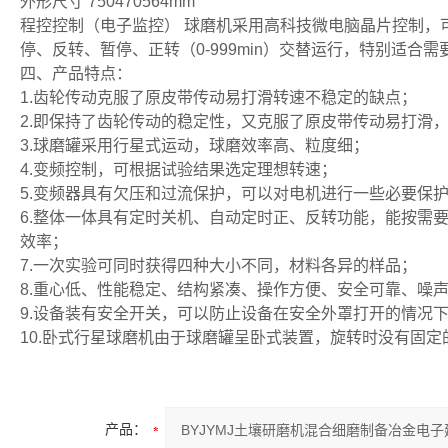
外形尺寸 750470564mm
程控控制（电子监控） 球磨机采用高科技微电脑晶片控制，可
停、反转、暂停、正转（0-999min）交替运行，特别适合
四、产品特点：
1.齿轮传动克服了原皮带传动易打滑转速不稳定的缺点；
2.即保持了齿轮传动的稳定性，又克服了原皮带传动易打滑
3.球磨罐采用行星式运动，球磨效率高、粒度细；
4.变频控制，可根据试验结果选定理想转速；
5.变频器具有欠压和过流保护，可以对电机进行一些必要保
6.整体一体具有定时关机、自动定时正、反转功能，能按需
效率；
7.一次实验可同时获得四种大小不同，材料各异的样品；
8.重心低、性能稳定、结构紧凑、操作方便、安全可靠、噪
9.设备装有安全开关，可以防止设备在安全外罩打开的情况
10.卧式行星球磨机由于球磨罐呈卧式装置，旋转时没有固
产品：