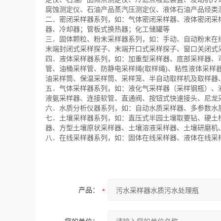
腐蚀测定仪、石油产品蒸汽压测定仪、液体石油产品烃类
二．密闭采样器系列，如：气体密闭采样器、液体密闭采
器、冷却器；管板式换热器；化工储罐等
三．固体颗粒、粉末采样器系列，如：手动、自动粉末在
末端封闭式采样探子、末端开口式采样探子、窗口关闭式
四．液体采样器系列，如：加重型采样器、底部采样器、可
管、油桶采样管、防静电采样绳(取样绳)、粘性液体采
油采样筒、保温采样筒、采样笼、半自动取样机及取样器
五．气体采样器系列，如：液化气采样器（采样钢瓶）、
液氨采样器、连接软管、直通阀、按钮式快速接头、尼龙
六．水质分析仪器系列，如：自动水质采样器、多参数水
七．土壤采样器系列，如：直压式半园土壤取要钻、硬土
器、方型土壤原状采样器、土壤溶液采样器、土壤研磨机
八．在线采样器系列，如：固体在线采样器、液体在线采
产品：