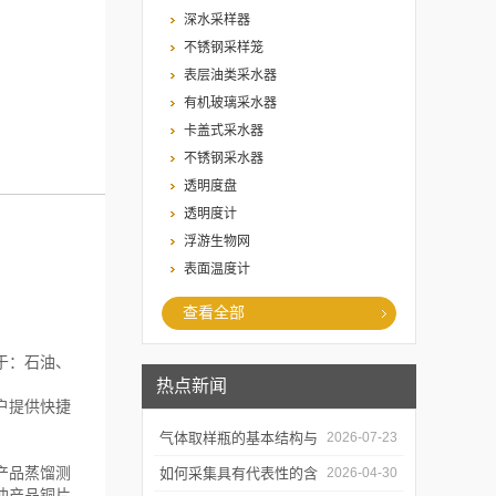
深水采样器
不锈钢采样笼
表层油类采水器
有机玻璃采水器
卡盖式采水器
不锈钢采水器
透明度盘
透明度计
浮游生物网
表面温度计
查看全部
于：石油、
热点新闻
户提供快捷
气体取样瓶的基本结构与
2026-07-23
产品蒸馏测
工作逻辑是什么？
如何采集具有代表性的含
2026-04-30
油产品铜片