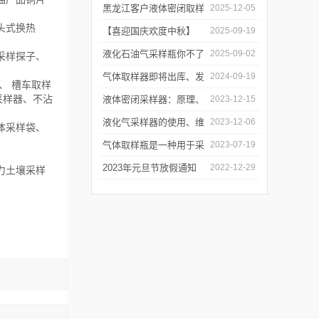
油水样？——石油类采水
黑龙江客户液体密闭取样
2025-12-05
头式换热
器原理与使用
器项目顺利交付
【喜迎国庆欢度中秋】
2025-09-19
2025年国庆中秋放假通知
液化石油气采样瓶你不了
2025-09-02
采样探子、
解的知识！
气体取样器即将出库、发
2024-09-19
、 槽车取样
采样器、不沾
货！
液体密闭采样器：原理、
2023-12-15
应用和优势
液化气采样器的使用、维
2023-12-06
体采样袋、
护与优化
气体取样瓶是一种用于采
2023-07-19
集、贮存和分析气体样品
2023年元旦节放假通知
2022-12-29
力土壤采样
的设备