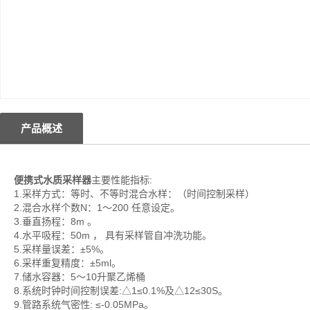
产品概述
便携式水质采样器
主要性能指标:
1.采样方式：等时、不等时混合水样：（时间控制采样）
2.混合水样个数N：1～200 任意设定。
3.垂直扬程：8m 。
4.水平吸程：50m ， 具有采样管自冲洗功能。
5.采样量误差：±5%。
6.采样重复精度：±5ml。
7.储水容器：5～10升聚乙烯桶
8.系统时钟时间控制误差:△1≤0.1%及△12≤30S。
9.管路系统气密性: ≤-0.05MPa。