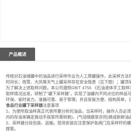
产品概述
传统对石油储罐中的油品进行采样作业为人工爬罐操作，此采样方法
时间长；雨雪、大风等天气上罐采样存在安全隐患（见下图）；罐顶
为了解决上述取样问题，本公司遵照GB/T 4756 《石油液体手
取样情况出发，研制了“罐下采样器”，实现了油罐内不同点位的样品
环保、省时省力、准确可靠、易于管理，并且安装方便、结构简单，已
食品行业罐下采样器
注意事项
1、为使所取油样真正代表所要分析的油品，当采样时，操作人员必须
内的存油来确定拨动手摇泵所需转数)、(气动隔膜泵亦同)换成新鲜
2、采样器分段包装、运输。现场安装应注意保护各阀门及采样杆的
撑管。