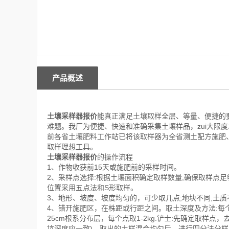
产品概述
土壤采样器报价
能真正满足土壤取样全层、等量、便捷的
难题。我厂为便捷、快速和准确采集土壤样品，zui大限
前各省土壤肥料工作站已将该取样器为全省测土配方施肥
取样理想工具。
土壤采样器报价
的操作流程
1、作物收获前15天或施肥前的采样时间。
2、采样点选择:根据土壤面积确定取样数量,确保取样点足
位置采用五点法和S形取样。
3、地形、坡度、坡度均匀的，可少取几点;地块不同,土
4、错开施肥区，在株距或行距之间。取土深度及方法:每
25cm根系分布层，每个点取1-2kg.铲士:先确定取样点
坑深度应一致)。取出的土样混合均匀后，进行四分法分样