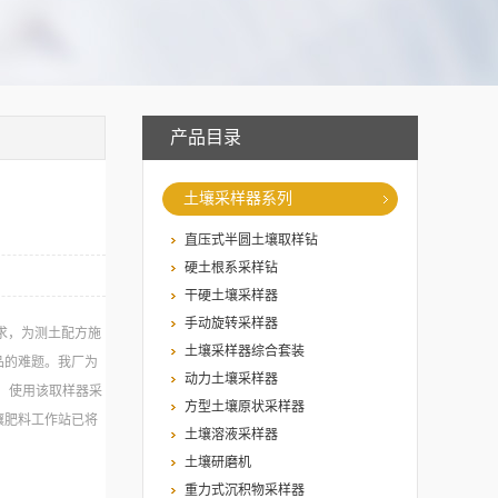
产品目录
土壤采样器系列
直压式半圆土壤取样钻
硬土根系采样钻
干硬土壤采样器
手动旋转采样器
求，为测土配方施
土壤采样器综合套装
品的难题。我厂为
动力土壤采样器
差，使用该取样器采
方型土壤原状采样器
壤肥料工作站已将
土壤溶液采样器
质量评价项目土壤
土壤研磨机
重力式沉积物采样器