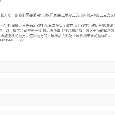
长方形，则我们需要采用S形取样;如果土地是正方形的则用X形五点交叉
一定的深度。首先确定取样点;其次在每个取样点上取样：耕层挖30厘米(
度，取土厚度和宽窄要一致;最后将所取土样混和均匀，装入干净的塑料袋
及堆施肥料的地方。这些地方的土壤样品会影响土壤检测结果的精确性。