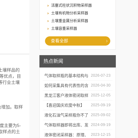
活塞式柱状沉积物采样器
土壤有机物分析采样器
土壤重金属分析采样器
土壤容重采样器
查看全部
热点新闻
土壤样品的
气体取样瓶的基本结构与
2026-07-23
等优点，目
等行业土壤
工作逻辑是什么？
如何采集具有代表性的含
2026-04-30
油水样？——石油类采水
黑龙江客户液体密闭取样
2025-12-05
器原理与使用
器项目顺利交付
【喜迎国庆欢度中秋】
2025-09-19
会增加。取样
2025年国庆中秋放假通知
液化石油气采样瓶你不了
2025-09-02
解的知识！
气体取样器即将出库、发
2024-09-19
度主要为5-
有取样点的土
货！
液体密闭采样器：原理、
2023-12-15