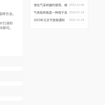
应用和优势
液化气采样器的使用、维
2023-12-06
护与优化
气体取样瓶是一种用于采
2023-07-19
取样方法。
集、贮存和分析气体样品
2023年元旦节放假通知
2022-12-29
9寸)深的
的设备
中即可。