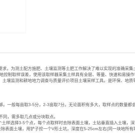
要求，为测土配方施肥、土壤监测等土肥工作解决了难以实现的准确采集
度地控制取样误差，使用该取样器采集土样具有全层、等量、快速和易操作
、土壤监测和耕地地力调查与质量评价项目土壤采样工具。是环保、地质
够。一般每亩取3-5分，2-3亩取7分。无论面积有多大，取样点的数量都
质不同，需多取几点或分块取点。
个土样选择3-5个点，每个点取样时去除表面土壤，土钻垂直插入土壤，深
，去除表面土壤，用铲子挖一个V形土坑，深度在5-25cm左右(同一块地所
。