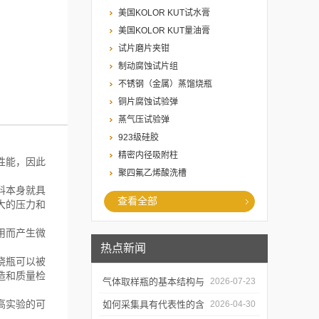
美国KOLOR KUT试水膏
美国KOLOR KUT量油膏
试片磨片夹钳
制动腐蚀试片组
不锈钢（金属）蒸馏烧瓶
铜片腐蚀试验弹
蒸气压试验弹
923级硅胶
精密内径吸附柱
性能，因此
聚四氟乙烯酸洗槽
料本身就具
查看全部
大的压力和
用而产生微
热点新闻
烧瓶可以被
造和质量检
气体取样瓶的基本结构与
2026-07-23
高实验的可
工作逻辑是什么？
如何采集具有代表性的含
2026-04-30