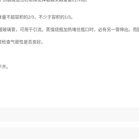
量不超容积的2/3，不少于容积的1/3。
细玻璃管，可用于引流。蒸馏烧瓶加热堵住瓶口时，必有另一管伸出。而
意检查气密性是否良好。
。
平齐。