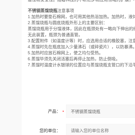
不锈钢蒸馏烧瓶
注意事项
1.加热时要垫石棉网，也可用其他热浴加热。加热时，液体
2.蒸馏烧瓶与圆底烧瓶外形上的主要区别：
蒸馏烧瓶用于分馏液体，因此在瓶颈处有一略向下伸出的
无此装置，瓶颈为普通直管。
3.配置附件（如温度计等）时，应选用合适的橡胶塞，注
4.蒸馏时先在瓶底加入少量沸石（或碎瓷片），以防暴沸
5.加热时应放石棉网上，使之均匀受热。
6.蒸馏毕须先关闭活塞后再停止加热，防止倒吸。
7.蒸馏时温度计水银球的位置应与蒸馏烧瓶支管口的下沿
产品：
您的单位：