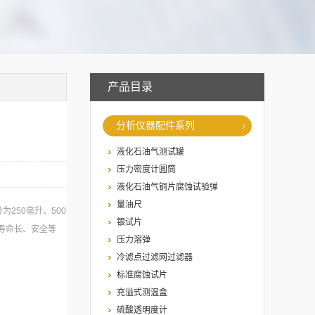
产品目录
分析仪器配件系列
液化石油气测试罐
压力密度计圆筒
液化石油气铜片腐蚀试验弹
量油尺
250毫升、500
银试片
寿命长、安全等
压力溶弹
冷滤点过滤网过滤器
标准腐蚀试片
充溢式测温盒
硫酸透明度计