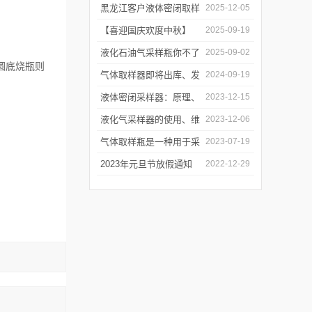
油水样？——石油类采水
黑龙江客户液体密闭取样
2025-12-05
器原理与使用
器项目顺利交付
【喜迎国庆欢度中秋】
2025-09-19
2025年国庆中秋放假通知
液化石油气采样瓶你不了
2025-09-02
圆底烧瓶则
解的知识！
气体取样器即将出库、发
2024-09-19
货！
液体密闭采样器：原理、
2023-12-15
应用和优势
液化气采样器的使用、维
2023-12-06
护与优化
气体取样瓶是一种用于采
2023-07-19
集、贮存和分析气体样品
2023年元旦节放假通知
2022-12-29
的设备