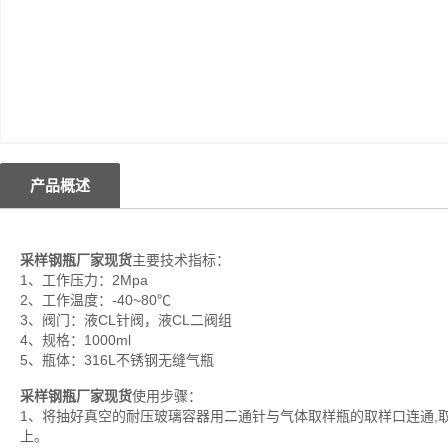
产品概述
采样钢瓶厂家现货
主要技术指标：
1、工作压力：2Mpa
2、工作温度：-40~80℃
3、阀门：液CL针阀，液CL二阀组
4、规格：1000ml
5、瓶体：316L不锈钢无缝气瓶
采样钢瓶厂家现货
使用步骤：
1、将抽好真空的耐压玻璃容器用二通针与气体取样瓶的取样口连通,
上。