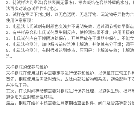
2、待试样达到室温(容器表面无霜冻)，擦去凝结在容器外壁的水分
法再次对液态试样作出判定。
3、试样在室温下判定时，以无色透明、无悬浮物、沉淀物等异物为
使用注意事项：
1、电量法卡氏试剂有时颜色变浅并不说明失效，通过调节初始平衡
2、有些样品会和卡氏试剂发生副反应，使检测结果不准，应用间接
3、卡氏试剂应在干燥阴凉处保存，开盖后放在干燥器中保存。不能
4、电量法检测时，加电解液前应洗净电解池，并使其充分干燥；调
5、电量法检测时，有时很难达到终点，原因是：电解液失效；电解
洗。
采样钢瓶
的保养与维护
采样钢瓶在使用过程中需要定期进行保养和维护，以保证其正常工作
首先，钢瓶使用后需及时清洗，去除内部残留物和杂质，避免影响下
并冲洗干净。
其次，在长时间存储前需要对钢瓶进行保养处理，以避免生锈、损坏
避免阳光直射和高温环境。
最后，钢瓶在维护中还需要注意定期检查密封件、阀门及管路等部分