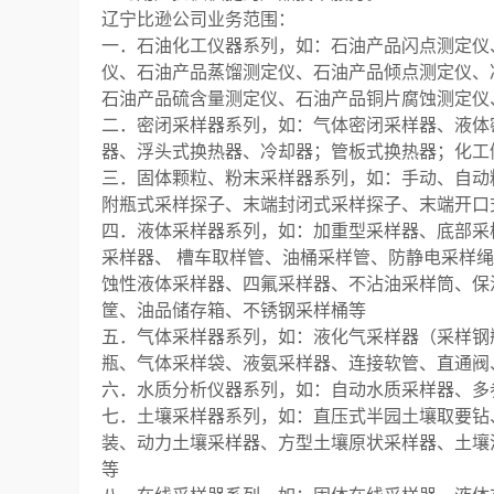
辽宁比逊公司业务范围：
一．石油化工仪器系列，如：石油产品闪点测定仪
仪、石油产品蒸馏测定仪、石油产品倾点测定仪、
石油产品硫含量测定仪、石油产品铜片腐蚀测定仪
二．密闭采样器系列，如：气体密闭采样器、液体
器、浮头式换热器、冷却器；管板式换热器；化工
三．固体颗粒、粉末采样器系列，如：手动、自动
附瓶式采样探子、末端封闭式采样探子、末端开口
四．液体采样器系列，如：加重型采样器、底部采
采样器、 槽车取样管、油桶采样管、防静电采样绳
蚀性液体采样器、四氟采样器、不沾油采样筒、保
筐、油品储存箱、不锈钢采样桶等
五．气体采样器系列，如：液化气采样器（采样钢
瓶、气体采样袋、液氨采样器、连接软管、直通阀
六．水质分析仪器系列，如：自动水质采样器、多
七．土壤采样器系列，如：直压式半园土壤取要钻
装、动力土壤采样器、方型土壤原状采样器、土壤
等