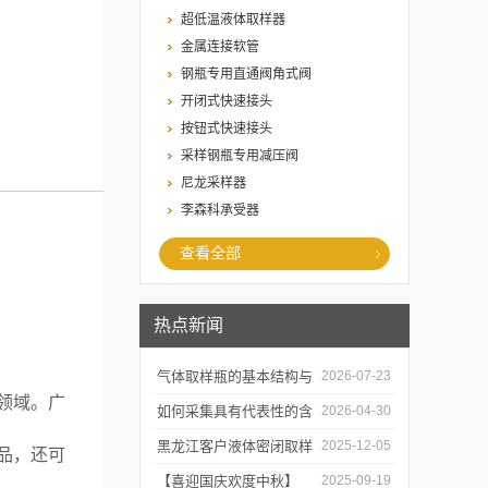
超低温液体取样器
金属连接软管
钢瓶专用直通阀角式阀
开闭式快速接头
按钮式快速接头
采样钢瓶专用减压阀
尼龙采样器
李森科承受器
查看全部
热点新闻
气体取样瓶的基本结构与
2026-07-23
领域。广
工作逻辑是什么？
如何采集具有代表性的含
2026-04-30
油水样？——石油类采水
黑龙江客户液体密闭取样
2025-12-05
品，还可
器原理与使用
器项目顺利交付
【喜迎国庆欢度中秋】
2025-09-19