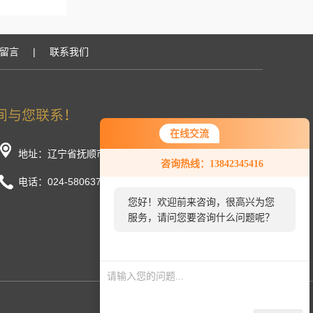
留言
|
联系我们
在线交流
您好！欢迎前来咨询，很高兴为您
地址：辽宁省抚顺市顺城区长春街东段
咨询热线：13842345416
服务，请问您要咨询什么问题呢？
电话：024-58063777/58033888
您好，看您停留很久了，是否找到
了需求产品，您可以直接在线与我
联系！