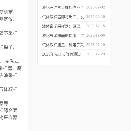
2025年国庆中秋放假通知
液化石油气采样瓶你不了
2025-09-02
度测定
解的知识！
气体取样器即将出库、发
2024-09-19
测定仪、
货！
液体密闭采样器：原理、
2023-12-15
罐下采样
应用和优势
液化气采样器的使用、维
2023-12-06
护与优化
气体取样瓶是一种用于采
2023-07-19
样探子、
集、贮存和分析气体样品
2023年元旦节放假通知
2022-12-29
器、充溢式
的设备
采样器、腐
沾油采样
气体取样
器等
样综合套
物采样器