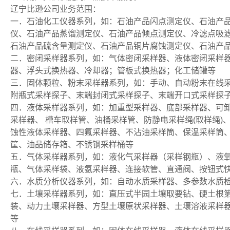
辽宁比逊公司业务范围：
一．石油化工仪器系列，如：石油产品闪点测定仪、石油产
仪、石油产品蒸馏测定仪、石油产品倾点测定仪、冷滤点吸
石油产品硫含量测定仪、石油产品铜片腐蚀测定仪、石油产
二．密闭采样器系列，如：气体密闭采样器、液体密闭采样
器、浮头式换热器、冷却器；管板式换热器；化工储罐等
三．固体颗粒、粉末采样器系列，如：手动、自动粉末在线
附瓶式采样探子、末端封闭式采样探子、末端开口式采样探
四．液体采样器系列，如：加重型采样器、底部采样器、可卸
采样器、 槽车取样管、油桶采样管、防静电采样绳(取样绳
蚀性液体采样器、四氟采样器、不沾油采样筒、保温采样筒
筐、油品储存箱、不锈钢采样桶等
五．气体采样器系列，如：液化气采样器（采样钢瓶）、液
瓶、气体采样袋、液氨采样器、连接软管、直通阀、按钮式
六．水质分析仪器系列，如：自动水质采样器、多参数水质
七．土壤采样器系列，如：直压式半园土壤取要钻、硬土根
装、动力土壤采样器、方型土壤原状采样器、土壤溶液采样
等