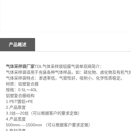
产品概述
气体采样袋厂家
TDL气体采样袋铝膜气袋单双阀简介：
气体采样袋适用于充装各种气体样品，如：硫化物、卤化物及有机气
气体采样袋特点：渗透率低，气密性好，吸附小，化学性质稳定。
材质：铝塑复合膜
规格：0.5L～40L
铝塑复合膜结构
1.PET镀铝+PE
2.产品厚度
3.3丝—20丝（可以根据客户的要求定做）
4.产品宽度
500mm----1500mm （可以根据客户要求定做）
5.热封温度