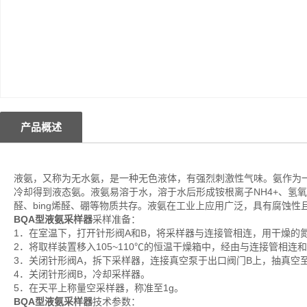
产品概述
液氨，又称为无水氨，是一种无色液体，有强烈刺激性气味。氨作为
冷却得到液态氨。液氨易溶于水，溶于水后形成铵根离子NH4+、氢
醛、bing烯醛、硼等物质共存。液氨在工业上应用广泛，具有腐蚀
BQA型液氨采样器
采样准备：
1．在室温下，打开针形阀A和B，将采样器与连接管相连，用干燥的氮气
2．将取样装置移入105~110℃的恒温干燥箱中，经由与连接管相
3．关闭针形阀A，拆下采样器，连接真空泵于出口阀门B上，抽真空至
4．关闭针形阀B，冷却采样器。
5．在天平上称量空采样器，称准至1g。
BQA型液氨采样器
技术参数：