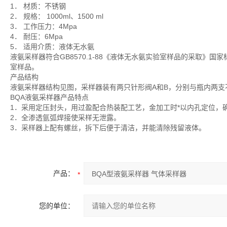
1． 材质：不锈钢
2． 规格： 1000ml、1500 ml
3． 工作压力：4Mpa
4． 耐压：6Mpa
5． 适用介质：液体无水氨
液氨采样器符合GB8570.1-88《液体无水氨实验室样品的采取
室样品。
产品结构
液氨采样器结构见图，采样器装有两只针形阀A和B，分别与瓶内两
BQA液氨采样器产品特点
1．采用定压封头，用过盈配合热装配工艺，金加工时*以内孔定位，
2．全渗透氩弧焊接使采样无泄露。
3．采样器上配有螺丝，拆下后便于清洁，并能清除残留液体。
产品：
您的单位：